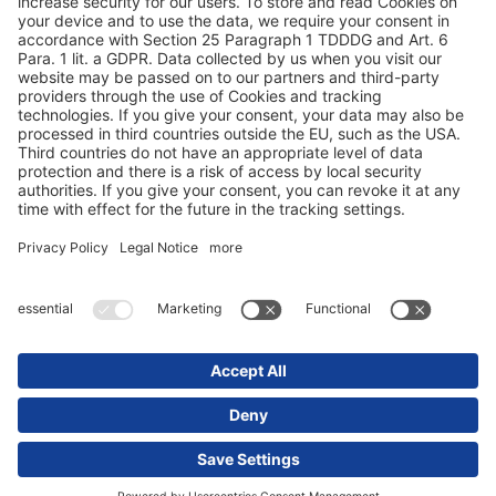
Конфиденциальность данных
Выходные данные / юридические указания
© 2025 Schmitz Cargobull. All Rights Reserved