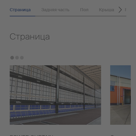
Страница
Задняя часть
Пол
Крыша
Регу
Страница