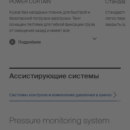
POWER CURTAIN
Стандарт
Кузов без насадных планок для быстрой и
Стандартный
безопасной погрузки-разгрузки. Тент
легко перем
оснащен петлями для гибкой фиксации груза
закрыть одно
от смещения назад и имеет все
необходимые сертификаты.
Подробнее
Ассистирующие системы
Системы контроля и изменения давления в шинах
кон
Pressure monitoring system