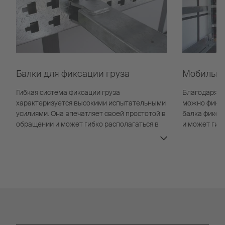
Балки для фиксации груза
Мобильна
Гибкая система фиксации груза
Благодаря м
характеризуется высокими испытательными
можно фикси
усилиями. Она впечатляет своей простотой в
балка фикси
обращении и может гибко располагаться в
и может гиб
транспортном средстве.
транспортно