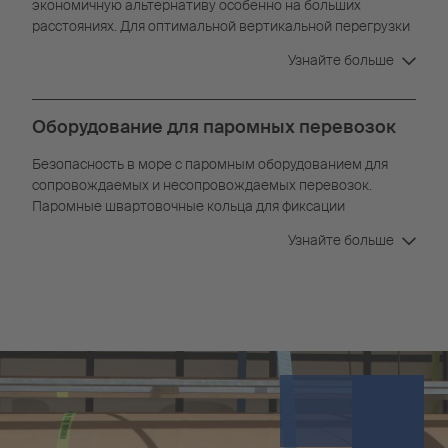
экономичную альтернативу особенно на больших
расстояниях. Для оптимальной вертикальной перегрузки
полуприцепы оснащены захватными кромками,
Узнайте больше
благодаря которым их можно легко переместить с
помощью крана или ричстакера.
Оборудование для паромных перевозок
Безопасность в море с паромным оборудованием для
сопровождаемых и несопровождаемых перевозок.
Паромные швартовочные кольца для фиксации
транспортного средства на пароме, четко обозначенные
Узнайте больше
точки строповки и задняя защита от въезда с салазками
обеспечивают безопасность и защиту транспортного
средства и товара.