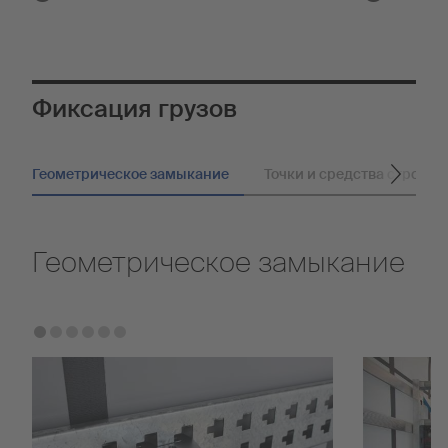
correct tire p
save fuel due
Фиксация грузов
Геометрическое замыкание
Точки и средства стропов
Геометрическое замыкание