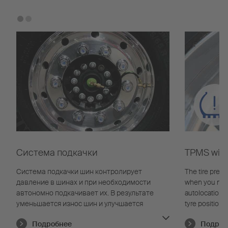
Система подкачки
TPMS with 
Система подкачки шин контролирует
The tire pres
давление в шинах и при необходимости
when you need 
автономно подкачивает их. В результате
autolocation t
уменьшается износ шин и улучшается
tyre position
маневренность.
learns indepe
Подробнее
Подроб
pressure and 