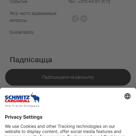
События
Тел.: +375 44 511 31 72
FAQ: часто задаваемые
вопросы
Sustainability
Падпісацца