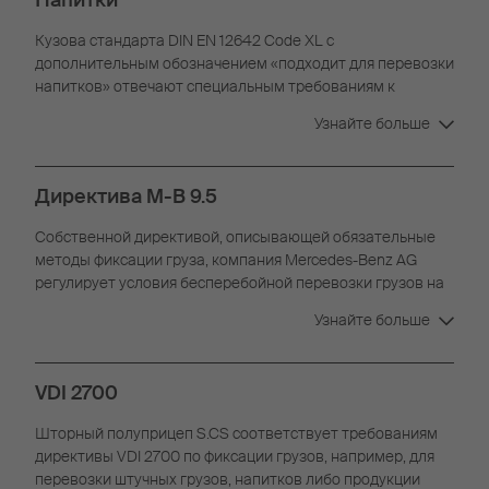
Кузова стандарта DIN EN 12642 Code XL с
дополнительным обозначением «подходит для перевозки
напитков» отвечают специальным требованиям к
перевозке поддонов для напитков и бочковой тары.
Узнайте больше
Подходит для перевозки напитков в один или два ряда.
Директива M-B 9.5
Собственной директивой, описывающей обязательные
методы фиксации груза, компания Mercedes-Benz AG
регулирует условия бесперебойной перевозки грузов на
свои заводы и из них. Директива Mercedes-Benz 9.5 все
Узнайте больше
активнее применяется в секторе автомобильных
грузоперевозок.
VDI 2700
Шторный полуприцеп S.CS соответствует требованиям
директивы VDI 2700 по фиксации грузов, например, для
перевозки штучных грузов, напитков либо продукции