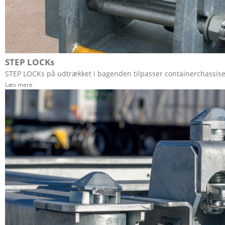
STEP LOCKs
STEP LOCKs på udtrækket i bagenden tilpasser containerchassise
Læs mere