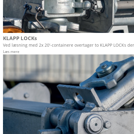
KLAPP LOCKs
Ved læsning med 2x 20'-containere overtager to KLAPP LOCKs den b
Læs mere