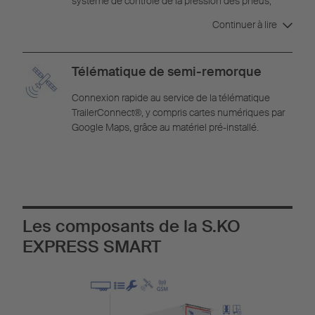
système de contrôle de la pression des pneus,
pour un kilométrage plus important. Le matériel de
Continuer à lire
la télématique pré-installé, avec détecteur
d'attelage et contacteurs de porte, assure une
surveillance optimale du chargement grâce à la
Télématique de semi-remorque
TrailerConnect®.
Connexion rapide au service de la télématique
TrailerConnect®, y compris cartes numériques par
Google Maps, grâce au matériel pré-installé.
Les composants de la S.KO
EXPRESS SMART