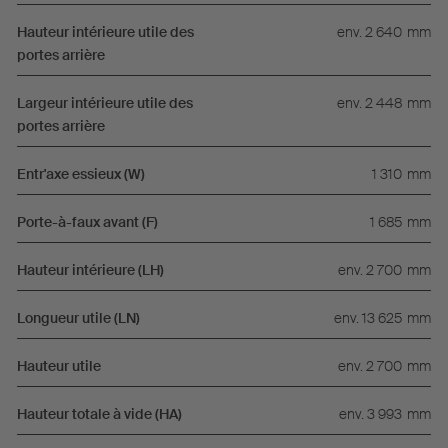
Hauteur intérieure utile des
env. 2 640
mm
portes arrière
Largeur intérieure utile des
env. 2 448
mm
portes arrière
Entr'axe essieux (W)
1 310
mm
Porte-à-faux avant (F)
1 685
mm
Hauteur intérieure (LH)
env. 2 700
mm
Longueur utile (LN)
env. 13 625
mm
Hauteur utile
env. 2 700
mm
Hauteur totale à vide (HA)
env. 3 993
mm