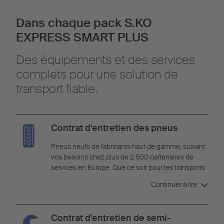
Dans chaque pack S.KO
EXPRESS SMART PLUS
Des équipements et des services
complets pour une solution de
transport fiable.
Contrat d'entretien des pneus
Pneus neufs de fabricants haut de gamme, suivant
vos besoins chez plus de 2 500 partenaires de
services en Europe. Que ce soit pour les transports
courte distance ou longue distance. Service de
Continuer à lire
dépannage dans toute l'Europe avec garantie de
paiement et traitement par Schmitz Cargobull. Les
coûts des pneus usés et des crevaisons sont
Contrat d'entretien de semi-
entièrement couverts par le pack SMART PLUS.