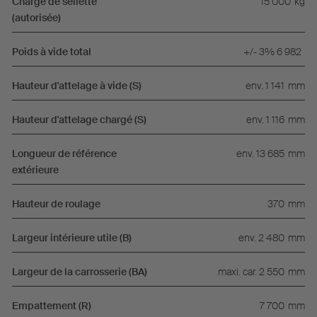
Charge de sellette
15 000
kg
(autorisée)
Poids à vide total
+/- 3% 6 982
Hauteur d'attelage à vide (S)
env. 1 141
mm
Hauteur d'attelage chargé (S)
env. 1 116
mm
Longueur de référence
env. 13 685
mm
extérieure
Hauteur de roulage
370
mm
Largeur intérieure utile (B)
env. 2 480
mm
Largeur de la carrosserie (BA)
maxi. car. 2 550
mm
Empattement (R)
7 700
mm