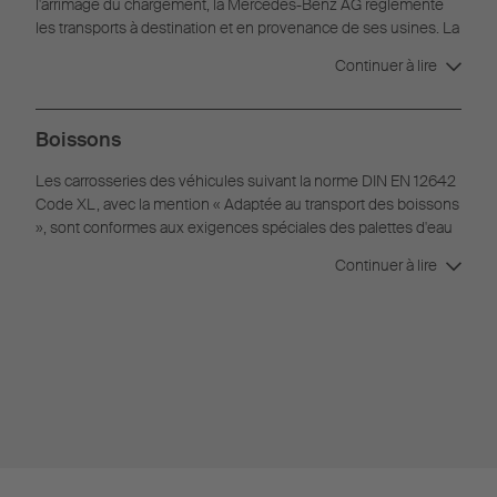
l'arrimage du chargement, la Mercedes-Benz AG réglemente
les transports à destination et en provenance de ses usines. La
directive Mercedes-Benz 9.5 est de plus en plus appliquée
Continuer à lire
pour les transports dans le secteur automobile.
Boissons
Les carrosseries des véhicules suivant la norme DIN EN 12642
Code XL, avec la mention « Adaptée au transport des boissons
», sont conformes aux exigences spéciales des palettes d'eau
minérale et des fûts. Adaptée pour le transport des boissons à
Continuer à lire
un ou deux étages.