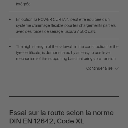
intégrée.
En option, la POWER CURTAIN peut être équipée d'un
système d'arrimage flexible pour les chargements partiels,
avec des forces de serrage jusqu'à 7 500 daN.
The high strength of the sidewall, in the construction for the
tyre certificate, is demonstrated by an easy to use lever
mechanism of the supporting bars that brings pre-tension
into the tarpaulin
Continuer à lire
Essai sur la route selon la norme
DIN EN 12642, Code XL