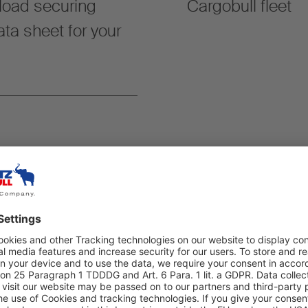
 load securing
Cargobull fleet
data sheet for your
your order