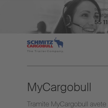
Soccorso 
Cargo
55 11
MyCargobull
Tramite MyCargobull avete