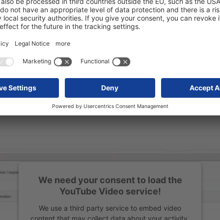
lance
ous functions and areas of
We need your consent to load the
YouTube Video service!
We use a third party service to embed video
content that may collect data about your activity.