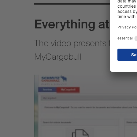
Everything at a g
The video presents the vari
MyCargobull