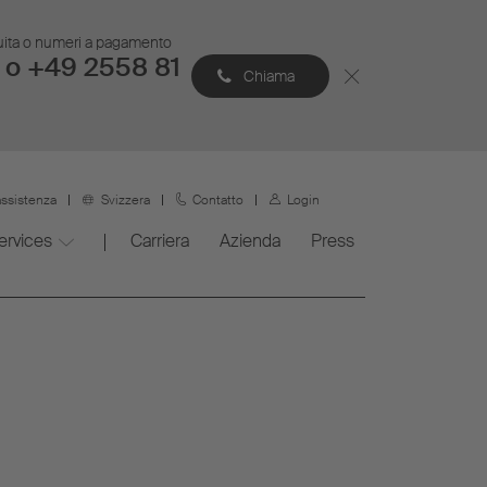
atuita o numeri a pagamento
 o +49 2558 81
Chiama
assistenza
Svizzera
Contatto
Login
ervices
Carriera
Azienda
Press