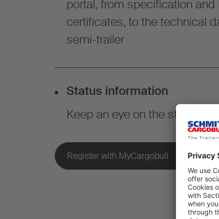
portal, from specification and
certificates, to the technical 
semi-trailer
Status information
Keep an eye on the status of 
Register with MyCargobull