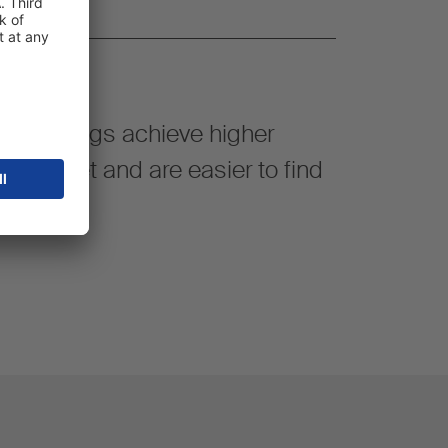
 value
de openings achieve higher
ed market and are easier to find