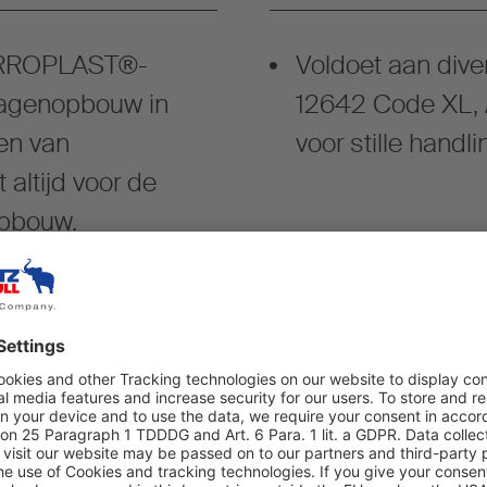
FERROPLAST®-
Voldoet aan dive
wagenopbouw in
12642 Code XL, 
en van
voor stille handli
ltijd voor de
opbouw.
Versatility in us
dividuele verdeling
The M.KO OPENS
Temp transport.
cargo transporte
or event support 