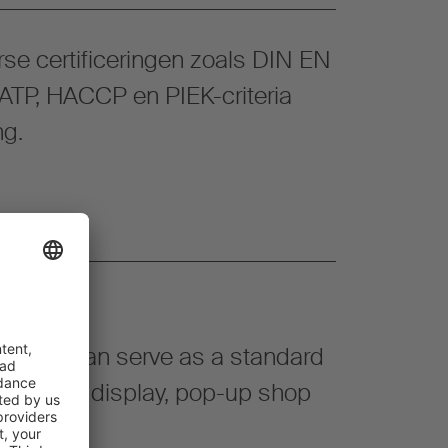
rse certificeringen zoals DIN EN
ATP, HACCP en PIEK-criteria
ng.
e
IDER can serve as a standard
r, mobile display, pop-up shop
vehicle.