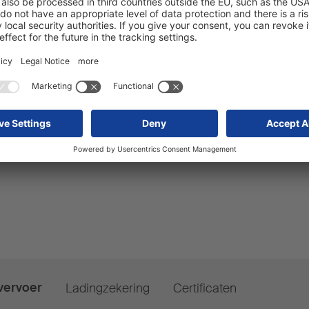
Higher residual
access to specific
Vehicles with si
 everything.
prices on the us
buyers.
vervoer
Ladingzekering
Certificaten