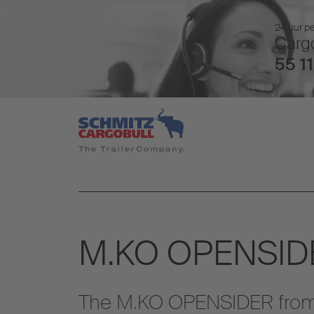
24 uur pe
Cargo
55 11
M.KO OPENSID
The M.KO OPENSIDER from 