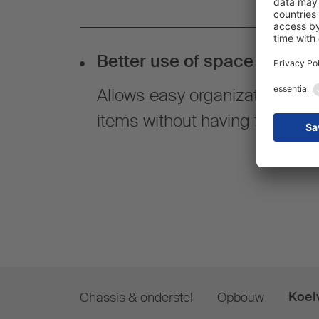
Better use of space
Allows easy organization and 
items without having to unload
Koel
Chassis & onderstel
Opbouw