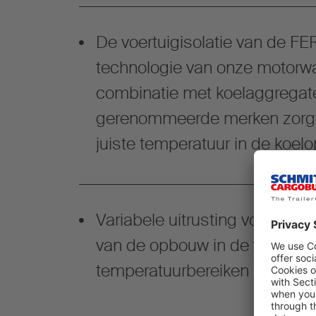
De voertuigisolatie van de 
technologie van onze motor
combinatie met koelaggregat
gerenommeerde merken zorgt a
juiste temperatuur in de koel
Variabele uitrusting voor de in
van de opbouw in de vereiste
temperatuurbereiken bij Multi