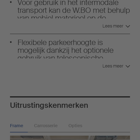
Voor gebruik in het intermodale
transport kan de W.BO met behulp
van mobiel materieel op de
greeplijsten worden gehanteerd.
Lees meer
.
Flexibele parkeerhoogte is
mogelijk dankzij het optionele
gebruik van telescopische
steunpoten.
Lees meer
Uitrustingskenmerken
Frame
Carrosserie
Opties