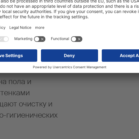
ов, старению и
Эффективное о
н с технологией
оптимизирован
ST®
потоков
на пола и
стенками
ают очистку и
о-гигиенических