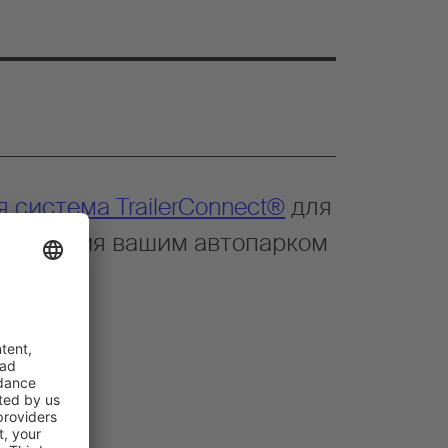
 система TrailerConnect®
для
правления вашим автопарком