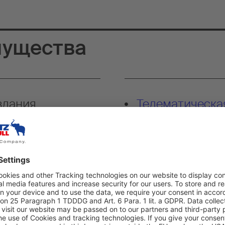
мущества
здания
Телематическая
аций
прозрачного у
пример,
зов
благодаря
у, системе
аправляющим для