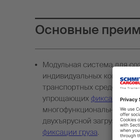
Основные преи
Модульная система для со
индивидуальных конфигур
транспортных средств, на
упрощающих
фиксацию гру
многофункциональному пол
двухъярусной загрузки и
н
фиксации груза
.