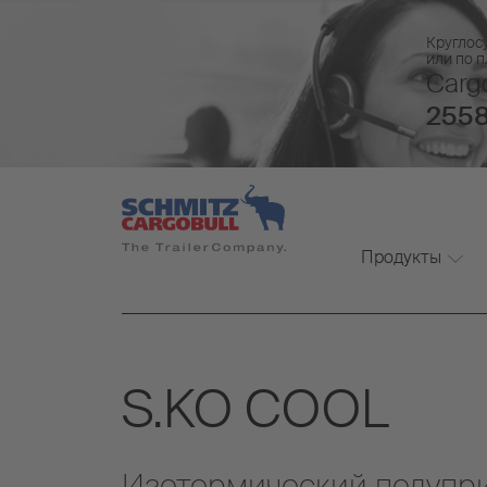
Круглос
или по 
Cargo
2558
Продукты
S.KO COOL
Изотермический полупр