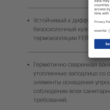
Устойчивый к диффузии пар
безосколочный кузов-фурго
термоизоляции FERROPLA
Герметично сваренная ван
утопленные заподлицо со 
элементы оснащения упрощ
соблюдение всех санитарн
требований.