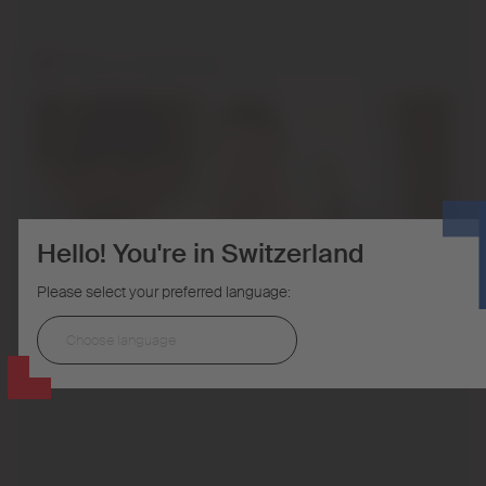
Mehr zu:
Finanzierung
Hello! You're in Switzerland
Please select your preferred language: