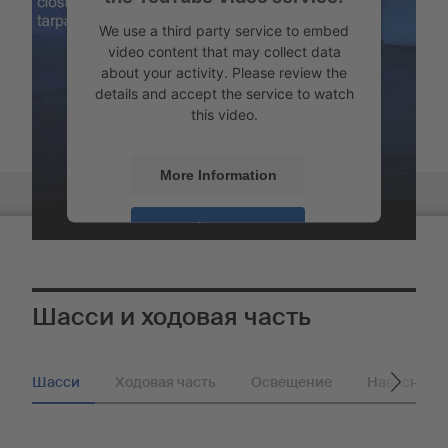
We use a third party service to embed
video content that may collect data
about your activity. Please review the
details and accept the service to watch
this video.
More Information
Обзор
Accept
Powered by
Usercentrics Consent
Management
Шасси и ходовая часть
Шасси
Ходовая часть
Освещение
Навесные 