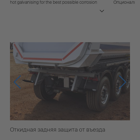
hot galvanising for the best possible corrosion
Опционально
protection.
обеспечивае
коррозии.
Откидная задняя защита от въезда