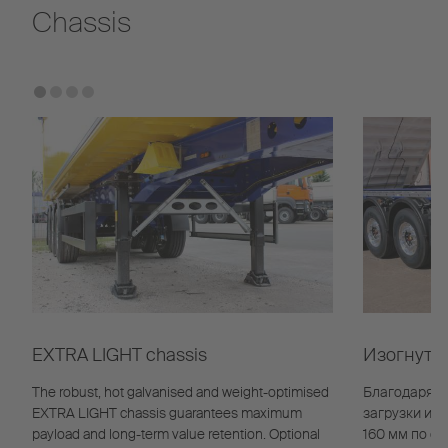
Chassis
EXTRA LIGHT chassis
Изогнуто
The robust, hot galvanised and weight-optimised
Благодаря ш
EXTRA LIGHT chassis guarantees maximum
загрузки и 
payload and long-term value retention. Optional
160 мм по с