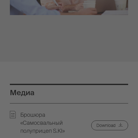
Медиа
Брошюра
«Самосвальный
Download
полуприцеп S.KI»