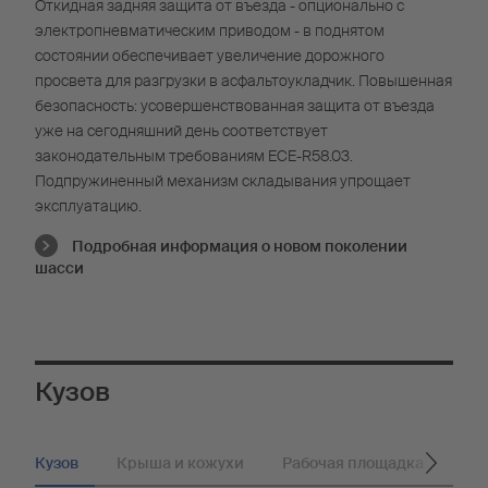
Откидная задняя защита от въезда - опционально с
электропневматическим приводом - в поднятом
состоянии обеспечивает увеличение дорожного
просвета для разгрузки в асфальтоукладчик. Повышенная
безопасность: усовершенствованная защита от въезда
уже на сегодняшний день соответствует
законодательным требованиям ECE-R58.03.
Подпружиненный механизм складывания упрощает
эксплуатацию.
Подробная информация о новом поколении
шасси
Кузов
Кузов
Крыша и кожухи
Рабочая площадка
Зад