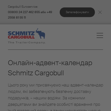
Cargobull Euroservice:
Зателефонувати
00800 24 227 462 855 або +49
2558 81 55 11
Онлайн-адвент-календар
Schmitz Cargobull
Цього року ми присвячуємо наш адвент-календар
людям, які забезпечують безпечну доставку
подарунків, – нашим водіям. За кожними
дверцятами ви знайдете особисті враження про
їхній різдвяний сезон, а також можливість щодня