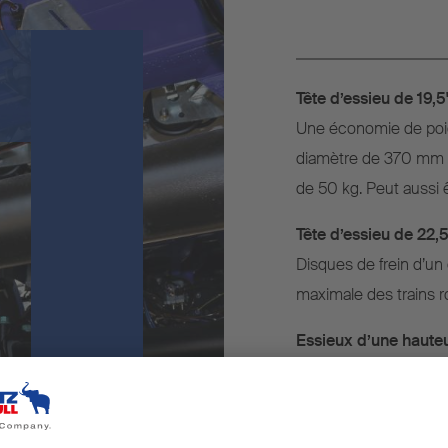
Tête d’essieu de 19,5
Une économie de poids
diamètre de 370 mm su
de 50 kg. Peut aussi 
Tête d’essieu de 22,5
Disques de frein d’u
maximale des trains r
Essieux d’une haute
Les trains roulants c
jantes de 19,5 pouces
maximale. Ou sur les 