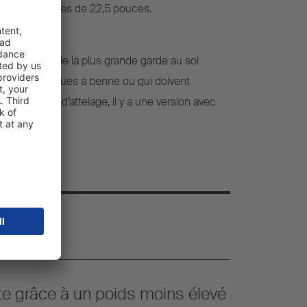
avec des jantes de 22,5 pouces.
uteur élevée
 ont besoin de la plus grande garde au sol
s semi-remorques à benne ou qui doivent
 hauteurs d’attelage, il y a une version avec
té.
te grâce à un poids moins élevé