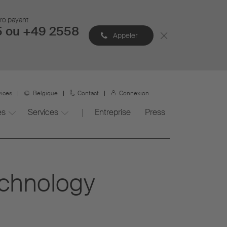
éro payant
5 ou +49 2558
Appeler
vices
Belgique
Contact
Connexion
es
Services
Entreprise
Press
echnology