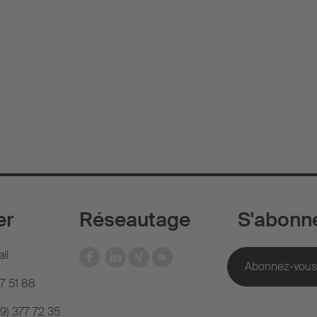
er
Réseautage
S'abonn
il
77 51 88
(9) 377 72 35