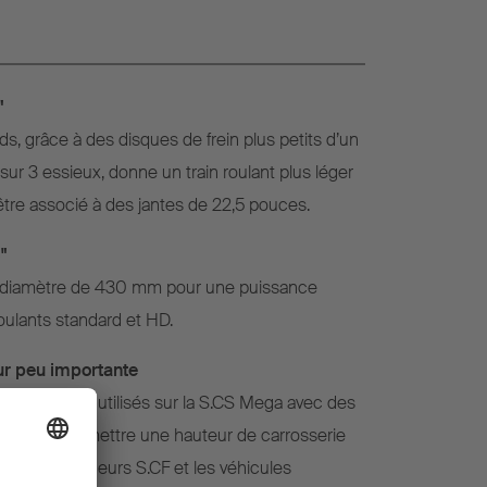
"
, grâce à des disques de frein plus petits d’un
r 3 essieux, donne un train roulant plus léger
être associé à des jantes de 22,5 pouces.
"
n diamètre de 430 mm pour une puissance
oulants standard et HD.
ur peu importante
ompacts sont utilisés sur la S.CS Mega avec des
, afin de permettre une hauteur de carrosserie
porte-conteneurs S.CF et les véhicules