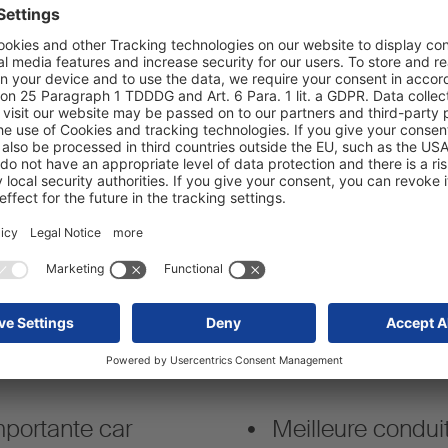
frigos/fourgons S.KO 
Essieux avec une ha
Pour les véhicules qui
possible, tels que le
compenser des grandes
ressort de guide adap
mportante car
Meilleure condui