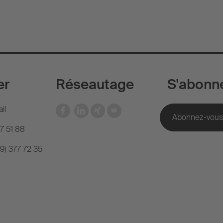
er
Réseautage
S'abonn
il
77 51 88
(9) 377 72 35