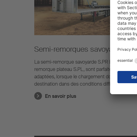
Semi-remorques savoyarde /
plateau
La semi-remorque savoyarde S.PR BAU et la se
remorque plateau S.PL, sont parfaitement
adaptées, lorsque le chargement doit arriver à
destination dans des conditions difficiles.
En savoir plus