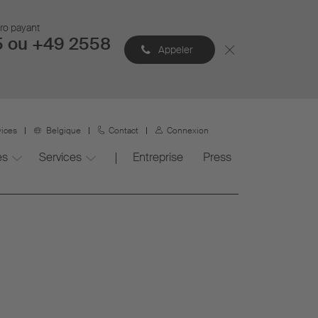
éro payant
5 ou +49 2558
Appeler
vices
Belgique
Contact
Connexion
es
Services
Entreprise
Press