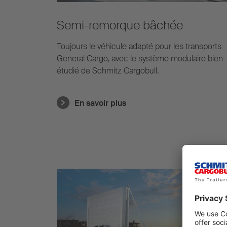
Semi-remorque bâchée
Toujours le véhicule adapté pour les transports
General Cargo, avec le système modulaire bien
étudié de Schmitz Cargobull.
En savoir plus