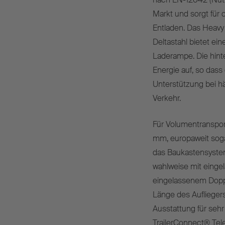
Markt und sorgt für 
Entladen. Das Heav
Deltastahl bietet ei
Laderampe. Die hint
Energie auf, so dass
Unterstützung bei h
Verkehr.
Für Volumentranspor
mm, europaweit soga
das Baukastensystem 
wahlweise mit eing
eingelassenem Doppe
Länge des Aufliegers
Ausstattung für sehr 
TrailerConnect® Tele