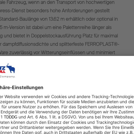
male Fahrzeug, wenn an den Transport von hochwertigen
press-Dienst besonders hohe Anforderungen gestellt
 Standard-Baulänge von 13.62 m erhältlich oder optional in
5 m-Version ist dabei um eine Palettenreihe länger als
g und bietet in Doppelstockausführung Platz für maximal
er dampfdiffusionsdichte und splitterfeste FERROPLAST®-
are zuverlässig vor Witterungseinflüssen und minimiert
o. Auf der IAA TRANSPORTATION wird der S.BO EXPRESS
n TrailerConnect® Ladungsträgertracking-System
t Schmitz Cargobull diese Lösung direkt ab Werk an. Das
ng-System besteht aus einem Bluetooth-Empfänger, der
 ist. Mithilfe des Empfängers wird eine Infrastruktur
die Signale von Bluetooth-Tags* empfangen werden, die
nd Ladehilfsmitteln angebracht sind. Diese Daten werden