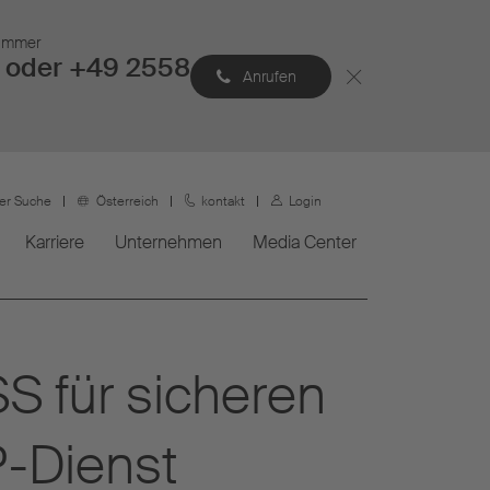
Nummer
 oder +49 2558
Anrufen
ner Suche
Österreich
kontakt
Login
Karriere
Unternehmen
Media Center
S für sicheren
P-Dienst