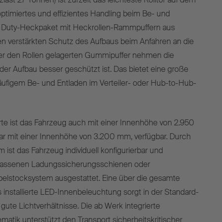
optimiertes und effizientes Handling beim Be- und
y Duty-Heckpaket mit Heckrollen-Rammpuffern aus
nen verstärkten Schutz des Aufbaus beim Anfahren an die
er den Rollen gelagerten Gummipuffer nehmen die
 der Aufbau besser geschützt ist. Das bietet eine große
äufigem Be- und Entladen im Verteiler- oder Hub-to-Hub-
te ist das Fahrzeug auch mit einer Innenhöhe von 2.950
r mit einer Innenhöhe von 3.200 mm, verfügbar. Durch
ist das Fahrzeug individuell konfigurierbar und
elassenen Ladungssicherungsschienen oder
lstocksystem ausgestattet. Eine über die gesamte
 installierte LED-Innenbeleuchtung sorgt in der Standard-
gute Lichtverhältnisse. Die ab Werk integrierte
matik unterstützt den Transport sicherheitskritischer