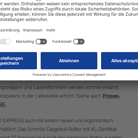
die Telematikeinheit an das TrailerConnec®t Portal
lerConnect®-Portal können die erfassten Ladungsträger
eingesehen, Meldungen konfiguriert und die Daten bei
er das TrailerConnect® Data Management Center und
Track weitergeleitet werden. Das System ist vollständig in
egriert und sendet Alarmmeldungen, wenn geladene
hängten Tags zurückgelassen werden. Die Daten können
railerConnect® Data Management Center und
Track weitergeleitet werden, mit der Möglichkeit,
nd Ladungsträger zu verknüpfen. Verlust und Diebstahl
ngsträgern und Ladehilfsmitteln werden schnell erkannt
ransparenz in der Lieferkette erhöht. (Siehe auch
Presse-
55
).
S.BO EXPRESS auch mit einem neuen und ergonomisch
rhältlich. Das Schmitz Cargobull Rolltor mit XL-Zertifikat
ast 27 Tonnen) ist zurzeit das leichteste Rolltor auf dem