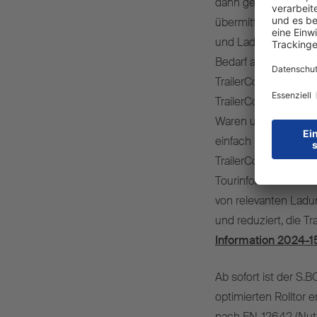
dann gesichert über 
übermittelt. Im Trai
und Ladehilfsmittel 
Bedarf an Dritte üb
TrailerConnect® Tour
TrailerConnect® int
Waren und die ange
einfach über das T
TrailerConnect® Tour
Tourinformationen u
von relevanten Ladu
und reduziert, die T
Information 2024-1
Ab sofort ist der 
optimierten Rolltor e
nach EN-12642 (Nutzl