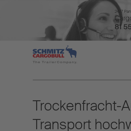
24/7 Pan
Cargo
81 55
Trockenfracht-A
Transport hochw