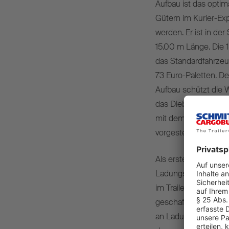
Aufbau ist das opti
Gütern im Kurier-Ex
werden. Er ist in der
15.00 m Länge. Die 1
das Standardfahrzeu
73 Euro-Paletten. D
Aufbau schützt die W
das Diebstahlrisik
mit dem integrierte
vorgestellt.
Als erster OEM biete
Ladungsträgertracki
im Trailer installiert
geschaffen, mit der 
an Ladungsträgern u