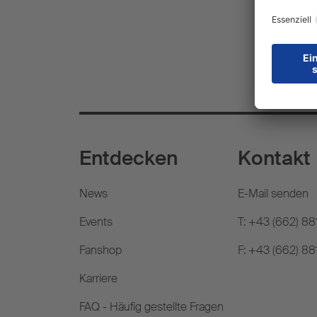
Entdecken
Kontakt
News
E-Mail senden
Events
T: +43 (662) 8
Fanshop
F: +43 (662) 88
Karriere
FAQ - Häufig gestellte Fragen