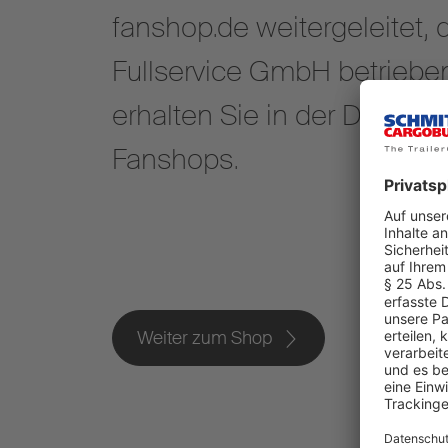
fanshop.de weitergeleitet,
Fullservice GmbH betriebe
erhalten Sie in der Datens
Fanshops.
Weiter zum Shop