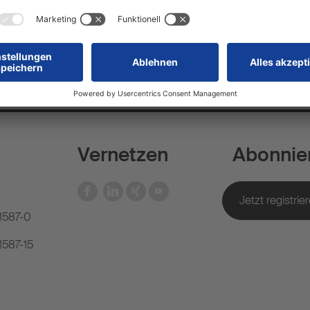
Vernetzen
Abonnie
81587-0
1587-15