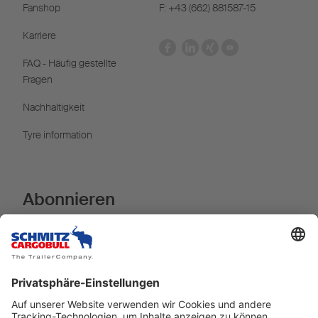
Fanshop
F: +43 (662) 881587-15
Karriere
FAQ - Häufig gestellte
Fragen
Nachhaltigkeit
Tyre information
Abonnieren