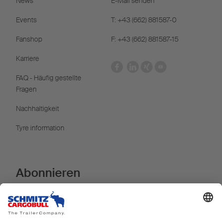
News
E-Mail senden
Events
T: +43 (662) 881587-0
Fanshop
F: +43 (662) 881587-15
Karriere
FAQ - Häufig gestellte
Fragen
Nachhaltigkeit
Tyre information
Abonnieren