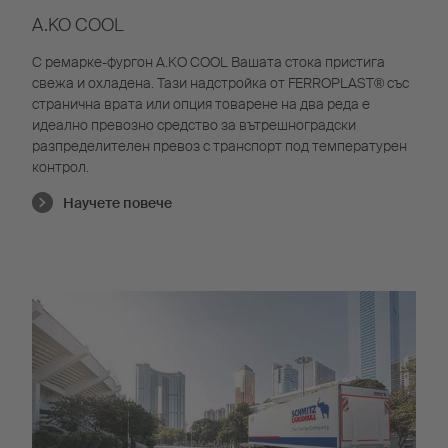
A.KO COOL
С ремарке-фургон A.KO COOL Вашата стока пристига
свежа и охладена. Тази надстройка от FERROPLAST® със
странична врата или опция товарене на два реда е
идеално превозно средство за вътрешноградски
разпределителен превоз с транспорт под температурен
контрол.
Научете повече