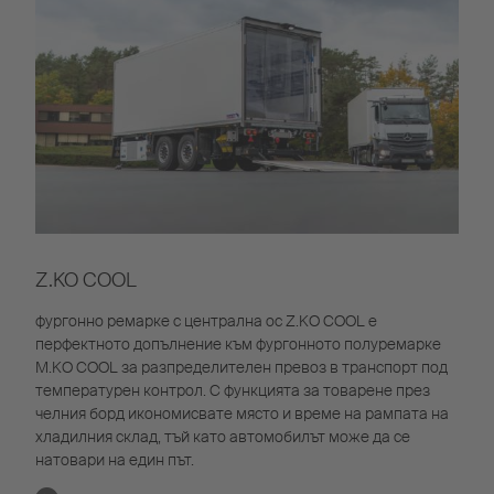
Z.KO COOL
фургонно ремарке с централна ос Z.KO COOL е
перфектното допълнение към фургонното полуремарке
M.KO COOL за разпределителен превоз в транспорт под
температурен контрол. С функцията за товарене през
челния борд икономисвате място и време на рампата на
хладилния склад, тъй като автомобилът може да се
натовари на един път.