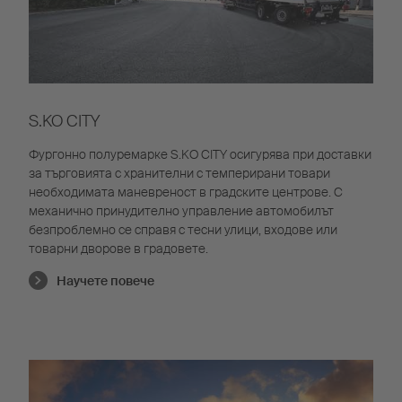
S.KO CITY
Фургонно полуремарке S.KO CITY осигурява при доставки
за търговията с хранителни с темперирани товари
необходимата маневреност в градските центрове. С
механично принудително управление автомобилът
безпроблемно се справя с тесни улици, входове или
товарни дворове в градовете.
Научете повече