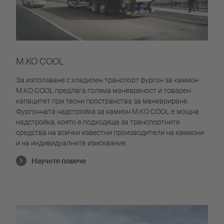
M.KO COOL
За използване с хладилен транспорт фургон за камион
M.KO COOL предлага голяма маневреност и товарен
капацитет при тесни пространства за маневриране.
Фургонната надстройка за камион M.KO COOL е мощна
надстройка, която е подходяща за транспортните
средства на всички известни производители на камиони
и на индивидуалните изисквания.
Научете повече