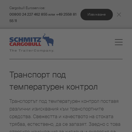
Cargobull Euroservice:
Извикване
00800 24 227 462 855 или +49 2558 81
55 11
Транспорт под
температурен контрол
Транспортът под температурен контрол поставя
различни изисквания към транспортните
средства. Свежестта и качеството на стоката
трябва, естествено, да се запазят. Заедно с това
строгите изисквания за хигиена и екология са