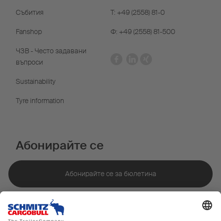
Събития
T: +49 (2558) 81-0
Fanshop
Ф: +49 (2558) 81-500
ЧЗВ - Често задавани
въпроси
Sustainability
Tyre information
Абонирайте се