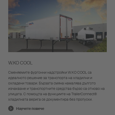
W.KO COOL
Сменяемите фургонни надстройки W.KO COOL са
идеалното решение за транспорта на хладилни и
охладени товари. Бързата смяна намалява дългото
изчакване и транспортните средства бързо са отново на
улицата. С помощта на функциите на TrailerConnect®
хладилната верига се документира без пропуски.
Научете повече