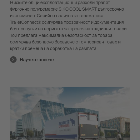
Ниските общи експлоатационни разходи правят
фургонно полуремарке S.KO COOL SMART дългосрочно
икономичен. Серийно наличната телематика
TrailerConnect® осигурява прозрачност и документация
без пропуски на веригата за превоз на хладилни товари.
Той предлага максимална безопасност за товара,
осигурява безопасно боравене с темпериран товар и
кратки времена на обработка на рампата.
Научете повече