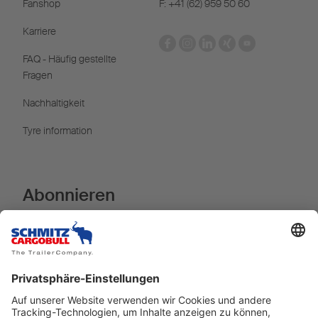
Fanshop
F: +41 (62) 959 50 60
Karriere
FAQ - Häufig gestellte
Fragen
Nachhaltigkeit
Tyre information
Abonnieren