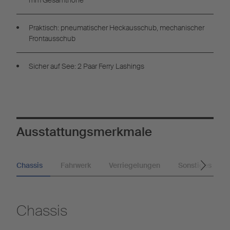
mm Gesamthöhe
Praktisch: pneumatischer Heckausschub, mechanischer
Frontausschub
Sicher auf See: 2 Paar Ferry Lashings
Ausstattungsmerkmale
Chassis
Fahrwerk
Verriegelungen
Sonstiges
Chassis