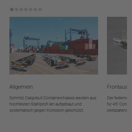
Allgemein
Frontauss
Schmitz Cargobull Containerchassis werden aus
Der federnd a
hochfesten Stahlprofi len aufgebaut und
für 45’ Contai
systematisch gegen Korrosion geschützt.
zeitsparend b