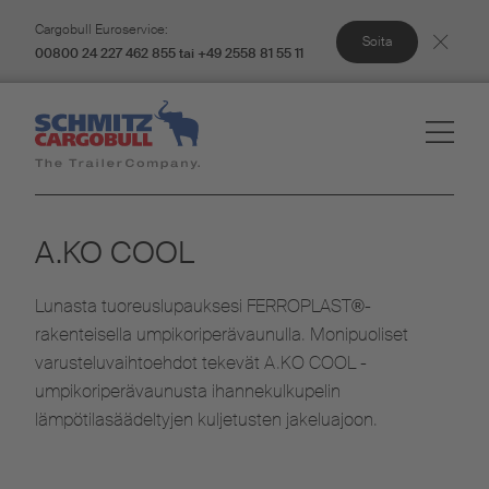
Cargobull Euroservice:
Soita
00800 24 227 462 855 tai +49 2558 81 55 11
A.KO COOL
Lunasta tuoreuslupauksesi FERROPLAST®-
rakenteisella umpikoriperävaunulla. Monipuoliset
varusteluvaihtoehdot tekevät A.KO COOL -
umpikoriperävaunusta ihannekulkupelin
lämpötilasäädeltyjen kuljetusten jakeluajoon.