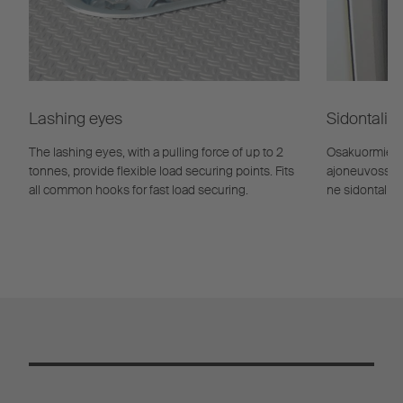
Lashing eyes
Sidontaliin
The lashing eyes, with a pulling force of up to 2
Osakuormien s
tonnes, provide flexible load securing points. Fits
ajoneuvossa v
all common hooks for fast load securing.
ne sidontaliino