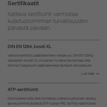
Sertifikaatit
Kattava sertifiointi varmistaa
kuljetustoiminnan turvallisuuden
päivästä päivään.
DIN EN 1264, koodi XL
Vakiona sertifioitu päällirakenteen kestävyys. DIN EN 12642 -
standardin koodin XL mukainen hyväksyntä osoittaa, että
Schmitz Cargobullin päällirakenteet täyttävät vahvistetuille
päällirakenteille asetetut kuormanvarmistusvaatimukset.
Lue lisää
ATP-sertifiointi
Osoitukseksi siitä, ettei kylmäketju katkea kuljetuksen aikana,
ajoneuvomme täyttävät ATP-luokan FRC tai FNA vaatimukset