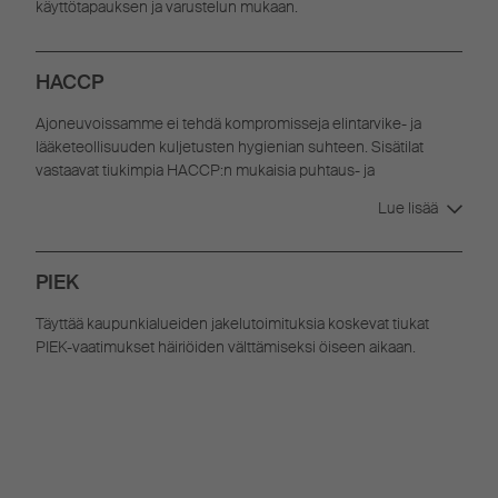
käyttötapauksen ja varustelun mukaan.
HACCP
Ajoneuvoissamme ei tehdä kompromisseja elintarvike- ja
lääketeollisuuden kuljetusten hygienian suhteen. Sisätilat
vastaavat tiukimpia HACCP:n mukaisia puhtaus- ja
hygieniavaatimuksia.
Lue lisää
PIEK
Täyttää kaupunkialueiden jakelutoimituksia koskevat tiukat
PIEK-vaatimukset häiriöiden välttämiseksi öiseen aikaan.