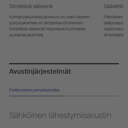
Siirrettävä väliseinä
Säädettävä 
Kylmäkuljetuksissa ajoneuvo on usein tarpeen
Pitkittäiseen 
pystyä jakamaan eri lämpötilavyöhykkeisiin.
päätykappalei
Siirrettävät väliseinät helpottavat kuormatilan
osastoida kuor
joustavaa jakamista.
lämpötilaltaan 
Avustinjärjestelmät
Elektroninen peruutustutka
Sähköinen lähestymisavustin