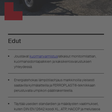
Edut
Joustavat
kuormanvarmistus
ratkaisut monitoimilattian,
kuormansidontapalkkien ja kaksikerrosvarustuksen
yhteydessä.
Energiatehokas lämpötilaohjaus markkinoilla yleisesti
saatavilla kylmälaitteilla ja FERROPLAST®-tekniikkaan
perustuvalla umpikori-päällirakenteella.
Täyttää useiden standardien ja määräysten vaatimukset,
kuten DIN EN 12642 koodi XL, ATP, HACCP ja melutasoa