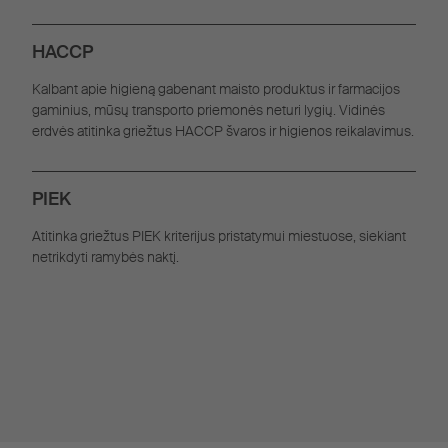
HACCP
Kalbant apie higieną gabenant maisto produktus ir farmacijos
gaminius, mūsų transporto priemonės neturi lygių. Vidinės
erdvės atitinka griežtus HACCP švaros ir higienos reikalavimus.
PIEK
Atitinka griežtus PIEK kriterijus pristatymui miestuose, siekiant
netrikdyti ramybės naktį.