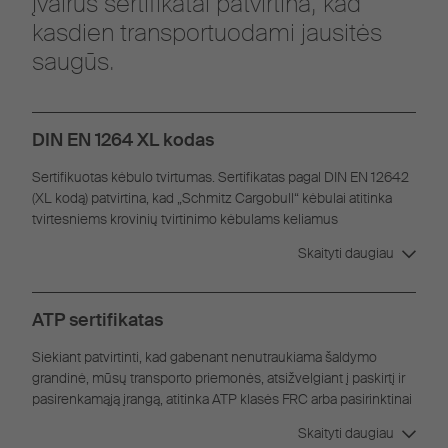
Įvairūs sertifikatai patvirtina, kad
kasdien transportuodami jausitės
saugūs.
DIN EN 1264 XL kodas
Sertifikuotas kėbulo tvirtumas. Sertifikatas pagal DIN EN 12642
(XL kodą) patvirtina, kad „Schmitz Cargobull“ kėbulai atitinka
tvirtesniems krovinių tvirtinimo kėbulams keliamus
reikalavimus.
Skaityti daugiau
ATP sertifikatas
Siekiant patvirtinti, kad gabenant nenutraukiama šaldymo
grandinė, mūsų transporto priemonės, atsižvelgiant į paskirtį ir
pasirenkamąją įrangą, atitinka ATP klasės FRC arba pasirinktinai
FNA reikalavimus.
Skaityti daugiau