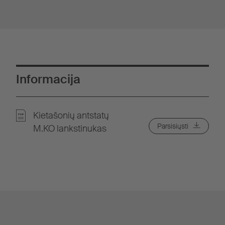
Informacija
Kietašonių antstatų
Parsisiųsti
M.KO lankstinukas