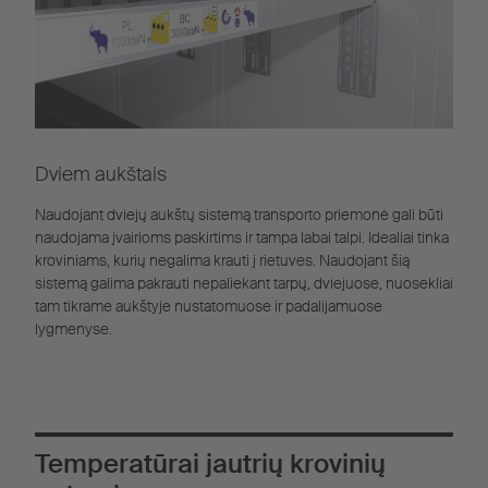
Dviem aukštais
Naudojant dviejų aukštų sistemą transporto priemonė gali būti
naudojama įvairioms paskirtims ir tampa labai talpi. Idealiai tinka
kroviniams, kurių negalima krauti į rietuves. Naudojant šią
sistemą galima pakrauti nepaliekant tarpų, dviejuose, nuosekliai
tam tikrame aukštyje nustatomuose ir padalijamuose
lygmenyse.
Temperatūrai jautrių krovinių