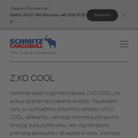
„Cargobull Euroservice“:
Skambinti
00800 24 227 462 855 arba +49 2558 81 55
11
Z.KO COOL
Centrinės ašies furgoninė priekaba Z.KO COOL yra
puikus sprendimas prekėms išvežioti. Naudodami
kartu su sunkvežimio izoterminiu antstatu M.KO
COOL, atliekančiu vientisojo krovimo autotraukinio
funkciją, sutaupysite laiko, nes visą transporto
priemonę pakrausite ir iškrausite iš karto. Vientisojo