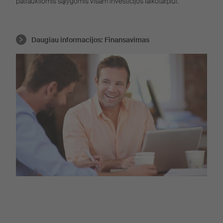
patraukliomis sąlygomis visam investicijos laikotarpiui.
Daugiau informacijos:
Finansavimas