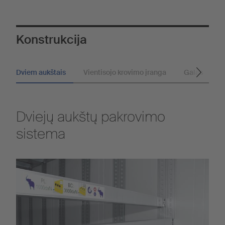
Konstrukcija
Dviem aukštais
Vientisojo krovimo įranga
Galas
G
Dviejų aukštų pakrovimo
sistema