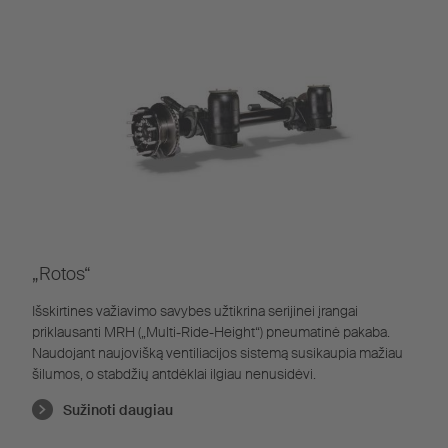
„Rotos“
Išskirtines važiavimo savybes užtikrina serijinei įrangai
priklausanti MRH („Multi-Ride-Height“) pneumatinė pakaba.
Naudojant naujovišką ventiliacijos sistemą susikaupia mažiau
šilumos, o stabdžių antdėklai ilgiau nenusidėvi.
Sužinoti daugiau