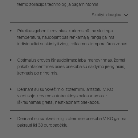
termoizoliacijos technologija pagamintomis
“FERROPLAST®“
plokštėmis.
Skaityti daugiau
Prireikus gabenti krovinius, kuriems būtina skirtinga
temperatūra, naudojant pasirenkamąją įrangą galima
individualiai suskirstyti vidų į reikiamos temperatūros zonas.
Optimalus erdvės išnaudojimas: labai manevringas, žemai
prikabinta centrinės ašies priekaba su šaldymo įrenginiais,
įrengtais po grindimis.
Derinant su sunkvežimio izoterminiu antstatu M.KO
vientisojo krovimo autotraukinys pakraunamas ir
iškraunamas greitai, neatkabinant priekabos.
Derinant su sunkvežimių izotermine priekaba M.KO galima
pakrauti iki 38 europadėklų.