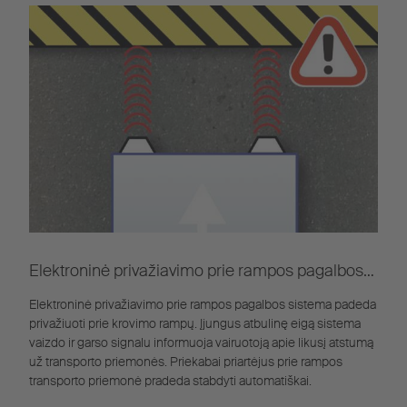
Elektroninė privažiavimo prie rampos pagalbos
sistema
Elektroninė privažiavimo prie rampos pagalbos sistema padeda
privažiuoti prie krovimo rampų. Įjungus atbulinę eigą sistema
vaizdo ir garso signalu informuoja vairuotoją apie likusį atstumą
už transporto priemonės. Priekabai priartėjus prie rampos
transporto priemonė pradeda stabdyti automatiškai.