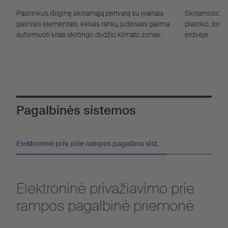
įranga
Pasirinkus išilginę skiriamąją pertvarą su įvairiais
Skiriamosios 
galiniais elementais, keliais rankų judesiais galima
plastiko, todė
suformuoti kitas skirtingo dydžio klimato zonas.
erdvėje.
Pagalbinės sistemos
Elektroninė priv. prie rampos pagalbos sist.
Elektroninė privažiavimo prie
rampos pagalbinė priemonė