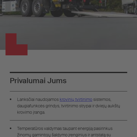
Privalumai Jums
Lanksčiai naudojamos
krovinių tvirtinimo
sistemos,
daugiafunkcės grindys, tvirtinimo strypai ir dviejų aukštų
krovimo įranga.
Temperatūros valdymas taupant energiją pasirinkus
žinomų gamintojų šaldymo įrenginius ir antstatą su