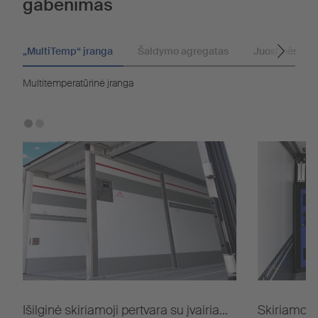
gabenimas
„MultiTemp“ įranga
Šaldymo agregatas
Juostinės šal
Multitemperatūrinė įranga
Išilginė skiriamoji pertvara su įvairia
Skiriamosio