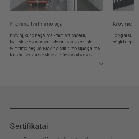
Krovinio tvirtinimo sija
Krovinio tv
Krovinį, kurio negalima krauti ant padėklų,
Tolygiai su pav
įtvirtinkite naudodami primontuotus krovinio
bėgiai nepažei
tvirtinimo bėgius. Krovinio tvirtinimo sijas galima
įkabinti bet kurioje vietoje ir išnaudoti vidaus
erdvę, kaip pageidaujama.
Sertifikatai