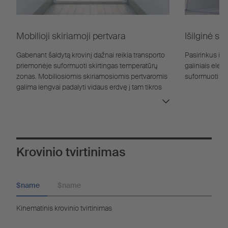
Mobilioji skiriamoji pertvara
Išilginė sk
įranga
Gabenant šaldytą krovinį dažnai reikia transporto
Pasirinkus išil
priemonėje suformuoti skirtingas temperatūrų
galiniais elem
zonas. Mobiliosiomis skiriamosiomis pertvaromis
suformuoti kit
galima lengvai padalyti vidaus erdvę į tam tikros
temperatūros zonas.
Krovinio tvirtinimas
$name
$name
Kinematinis krovinio tvirtinimas