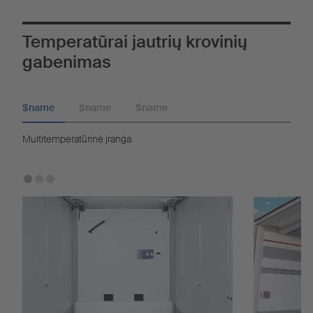
Temperatūrai jautrių krovinių
gabenimas
$name
$name
$name
Multitemperatūrinė įranga