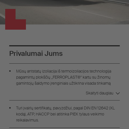
Privalumai Jums
Mūsų antstatų izoliacija iš termoizoliacijos technologija
pagamintų plokščių „FERROPLAST®“ kartu su žinomų
gamintojų šaldymo įrenginiais užtikrina visada tinkamą
šaldymo furgono temperatūrą.
Skaityti daugiau
Turi įvairių sertifikatų, pavyzdžiui, pagal DIN EN 12642 (XL
kodą), ATP, HACCP bei atitinka PIEK tylaus veikimo
reikalavimus.