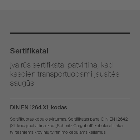
Sertifikatai
Įvairūs sertifikatai patvirtina, kad
kasdien transportuodami jausitės
saugūs.
DIN EN 1264 XL kodas
Sertifikuotas kėbulo tvirtumas. Sertifikatas pagal DIN EN 12642
(XL kodą) patvirtina, kad „Schmitz Cargobull“ kėbulai atitinka
tvirtesniems krovinių tvirtinimo kėbulams keliamus
reikalavimus.