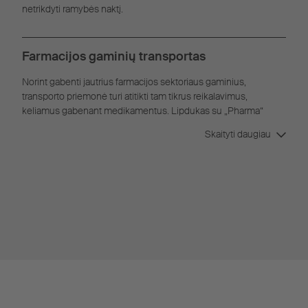
netrikdyti ramybės naktį.
Farmacijos gaminių transportas
Norint gabenti jautrius farmacijos sektoriaus gaminius,
transporto priemonė turi atitikti tam tikrus reikalavimus,
keliamus gabenant medikamentus. Lipdukas su „Pharma“
sertifikato patvirtinimu nurodo, kad transporto priemonė šiuos
Skaityti daugiau
reikalavimus atitinka.