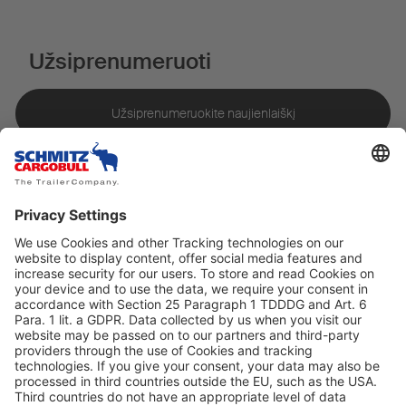
Užsiprenumeruoti