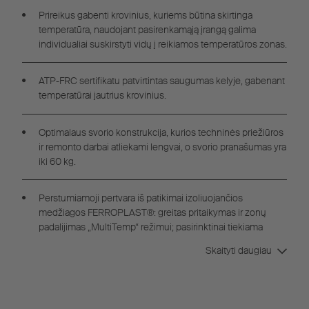
Prireikus gabenti krovinius, kuriems būtina skirtinga
temperatūra, naudojant pasirenkamąją įrangą galima
individualiai suskirstyti vidų į reikiamos temperatūros zonas.
ATP-FRC sertifikatu patvirtintas saugumas kelyje, gabenant
temperatūrai jautrius krovinius.
Optimalaus svorio konstrukcija, kurios techninės priežiūros
ir remonto darbai atliekami lengvai, o svorio pranašumas yra
iki 60 kg.
Perstumiamoji pertvara iš patikimai izoliuojančios
medžiagos FERROPLAST®: greitas pritaikymas ir zonų
padalijimas „MultiTemp“ režimui; pasirinktinai tiekiama
sienelė padalijanti į 1/3 ir 2/3 dalis arba vientisa sienelė.
Skaityti daugiau