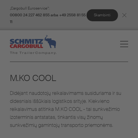
„Cargobull Euroservice“:
Skambinti
00800 24 227 462 855 arba +49 2558 81 55
11
M.KO COOL
Didėjant naudotojų reikalavimams susiduriama ir su
didesniais iššūkiais logistikos srityje. Kiekvieno
reikalavimus atitinka M.KO COOL - tai sunkvežimio
izoterminis antstatas, tinkantis visų žinomų
sunkvežimių gamintojų transporto priemonėms.