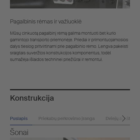
Pagalbinis rėmas ir važiuoklė
Mūsų cinkuotą pagalbinį rėmą galima montuoti bet kurio
gamintojo transporto priemonėje. Priedai ir primontuojamosios
dalys tiesiog pritvirtinami prie pagalbinio rėmo. Lengva pakeisti
sraigtais suveržtos konstrukcijos komponentus, todėl
sumažėja išlaidos techninei priežiūrai ir remontui.
Konstrukcija
Puslapis
Priekabų perkrovimo įranga
Dviejų aukštų si
Šonai