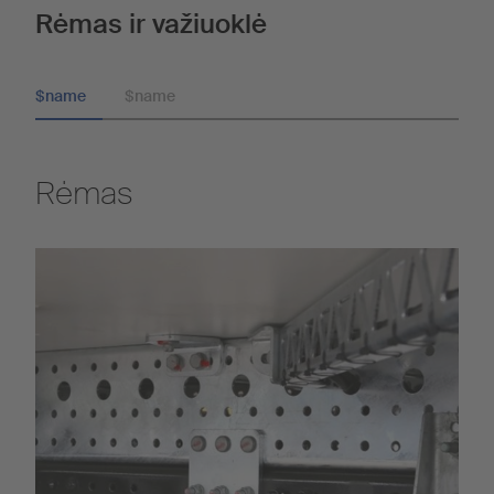
Rėmas ir važiuoklė
$name
$name
Rėmas