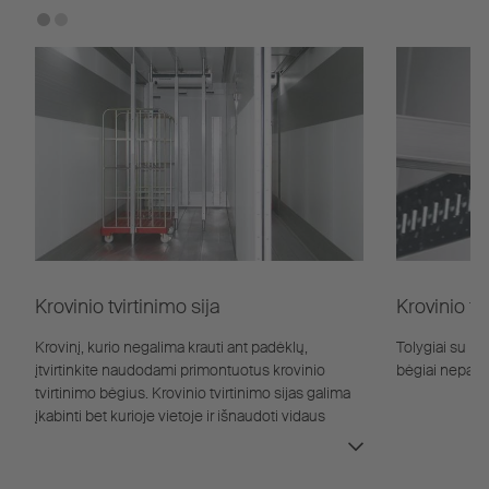
Krovinio tvirtinimo sija
Krovinio tv
Krovinį, kurio negalima krauti ant padėklų,
Tolygiai su pav
įtvirtinkite naudodami primontuotus krovinio
bėgiai nepažei
tvirtinimo bėgius. Krovinio tvirtinimo sijas galima
įkabinti bet kurioje vietoje ir išnaudoti vidaus
erdvę, kaip pageidaujama.