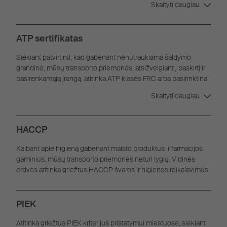
Skaityti daugiau
ATP sertifikatas
Siekiant patvirtinti, kad gabenant nenutraukiama šaldymo
grandinė, mūsų transporto priemonės, atsižvelgiant į paskirtį ir
pasirenkamąją įrangą, atitinka ATP klasės FRC arba pasirinktinai
FNA reikalavimus.
Skaityti daugiau
HACCP
Kalbant apie higieną gabenant maisto produktus ir farmacijos
gaminius, mūsų transporto priemonės neturi lygių. Vidinės
erdvės atitinka griežtus HACCP švaros ir higienos reikalavimus.
PIEK
Atitinka griežtus PIEK kriterijus pristatymui miestuose, siekiant