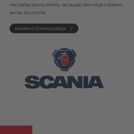
nes mažiau tarpinių stotelių - tai daugiau laiko kelyje ir didesnis
pelnas Jūsų įmonei.
Apsilankyti Scania puslapyje