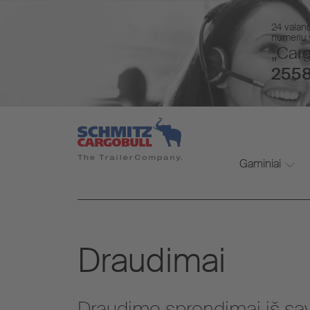
24 valan
numeriu v
„Carg
2558
Gaminiai
Draudimai
Draudimo sprendimai iš savo