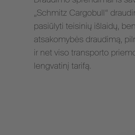
„Schmitz Cargobull“ draudi
pasiūlyti teisinių išlaidų, be
atsakomybės draudimą, piln
ir net viso transporto prie
lengvatinį tarifą.