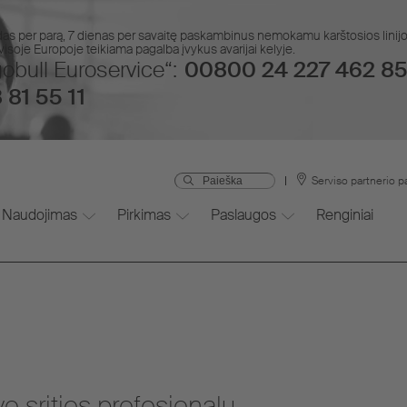
das per parą, 7 dienas per savaitę paskambinus nemokamu karštosios lin
isoje Europoje teikiama pagalba įvykus avarijai kelyje.
obull Euroservice“:
00800 24 227 462 85
 81 55 11
Serviso partnerio p
Naudojimas
Pirkimas
Paslaugos
Renginiai
 srities profesionalų.