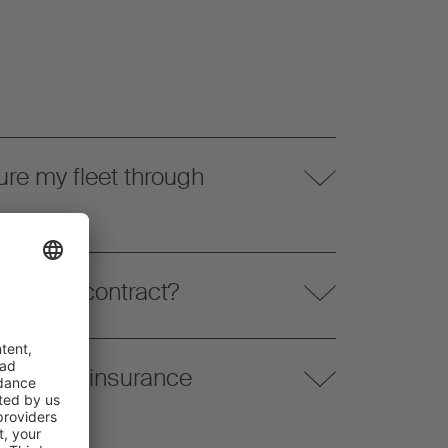
re my fleet through
 Service contract?
e trailer insurance