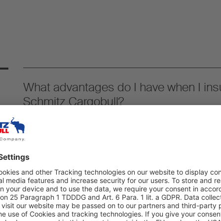
What advantages do I have when I insu
Schmitz Cargobull?
Can I include force damage in my Full
What are the advantages of stand-alon
from Schmitz Cargobull?