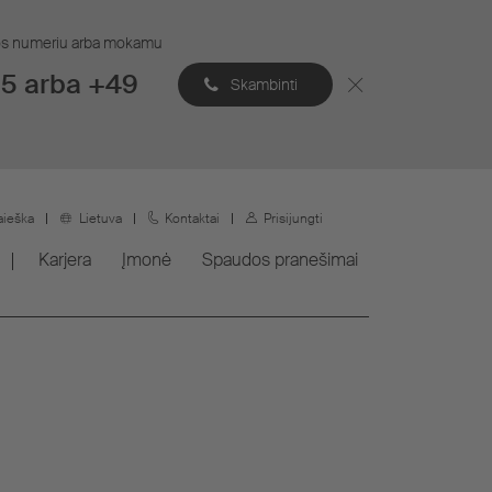
ijos numeriu arba mokamu
5 arba +49
Skambinti
aieška
Lietuva
Kontaktai
Prisijungti
Karjera
Įmonė
Spaudos pranešimai