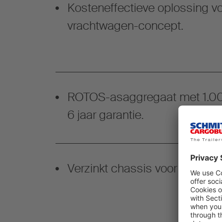
Kosteneffectieve oplossing vo
vrachtwagen-concept.
ROTOS-asaggregaat met 1.00
6 jaar garantie.
Verzinkt chassis voor een lan