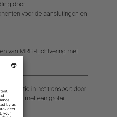
ling door
enten voor de aanslutingen en
ien van MRH-luchtvering met
e
efficiëntie in het transport door
binaties met een groter