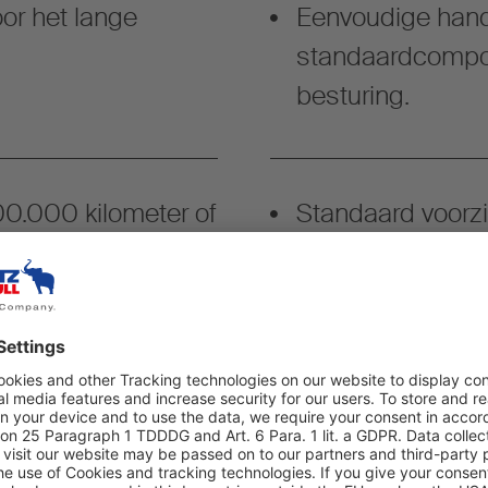
or het lange
Eenvoudige hand
standaardcompon
besturing.
0.000 kilometer of
Standaard voorz
auto-resetfuncti
ge levensduur.
Verhoging van de 
langere truckcom
vrachtvolume.