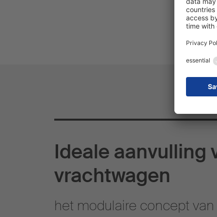
Ideale aanvulling 
vrachtwagen
het modulaire concept va