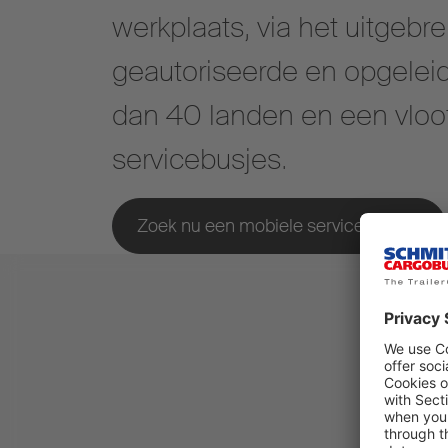
werkplaats, via het uitgebr
geautoriseerde en opgeleid
dan 40 landen en een vloo
servicebusjes.
Zoek nu een mobiele servicebus