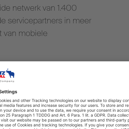
eide netwerk van 1.400
e servicepartners in meer
t van mobiele
We need your consent to load the
Google Maps service!
We use Google Maps to embed content that may
collect data about your activity. Please review
the details and accept the service to see this
content.