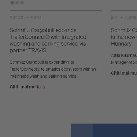
August
•
news
july
•
News
Schmitz Cargobull expands
Schmitz Ca
TrailerConnect® with integrated
is the new
washing and parking service via
Hungary
partner TRAVIS
Attila Kiss h
Schmitz Cargobull is expanding its
Manager of Sc
TrailerConnect® telematics ecosystem with an
Citiţi mai mu
integrated wash and parking service.
Citiţi mai multe