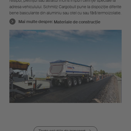
țe
Nisipul, pietrișul sau asfaltul încins impun cerin
speciale la
adresa vehiculului. Schmitz Cargobull pune la dispoziție diferite
bene basculante din aluminiu sau oțel cu sau fără termoizolație.
Mai multe despre:
Materiale de construcție