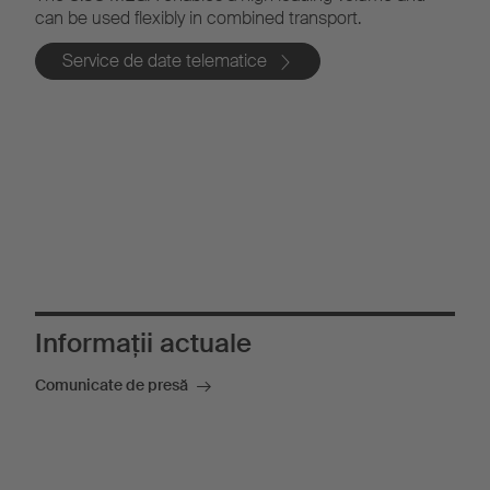
Sistemul telematic TrailerConnect® CTU este standard
la semiremorca cu prelată tip perdea S.CS SMART.
Mai multe despre SMART Generation
Informații actuale
Comunicate de presă