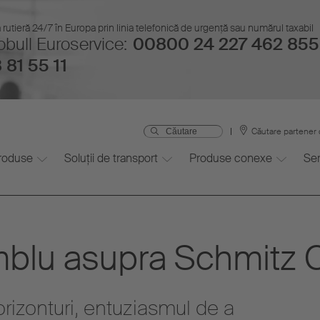
 rutieră 24/7 în Europa prin linia telefonică de urgenţă sau numărul taxabil
bull Euroservice:
00800 24 227 462 855
 81 55 11
Căutare partener 
roduse
Soluții de transport
Produse conexe
Ser
mblu asupra Schmitz 
orizonturi, entuziasmul de a