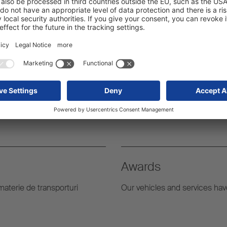
Awards
n materie de transporturi
Our vehicles and services ha