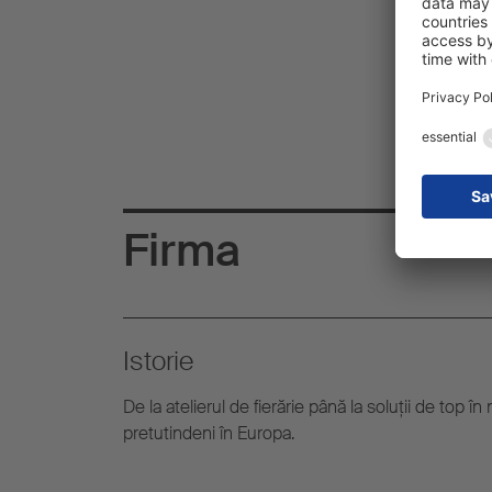
Firma
Istorie
De la atelierul de fierărie până la soluţii de top î
pretutindeni în Europa.