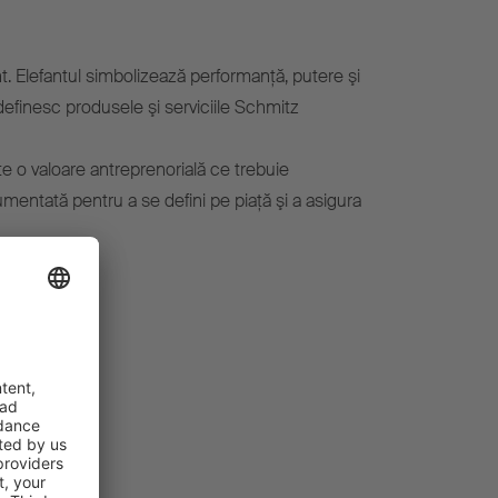
. Elefantul simbolizează performanţă, putere şi
 definesc produsele şi serviciile Schmitz
 o valoare antreprenorială ce trebuie
umentată pentru a se defini pe piaţă şi a asigura