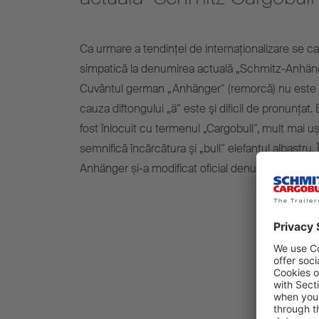
Ca urmare a tendinţei de internaţionalizare se 
simpatică la denumirea actuală „Schmitz-Anhän
Cuvântul german „Anhänger“ (remorcă) nu este intel
cauza diftongului „ä“ este şi dificil de pronunţat.
fost înlocuit cu termenul „Cargobull“, mult mai u
semnifică încărcătura şi „bull“ elefantul albastr
Anhänger și-a modificat oficial denumirea în Sc