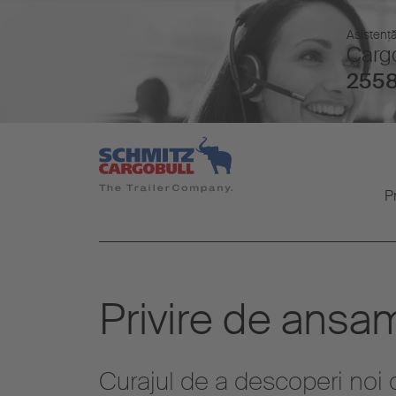
Asistenţă
Cargo
2558
P
Privire de ansa
Curajul de a descoperi noi 