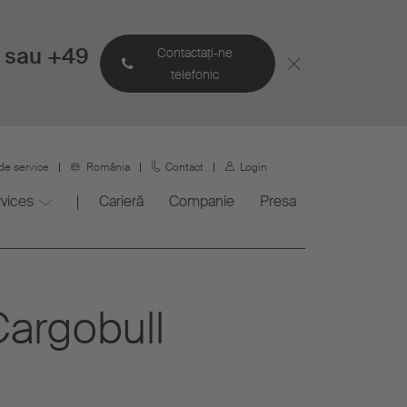
 sau +49
Contactaţi-ne
telefonic
de service
România
Contact
Login
vices
Carieră
Companie
Presa
Cargobull