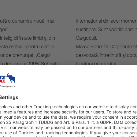
caută o denumire nouă, mai
internaţional din acel moment
ger”.
susţinere. Sunt valorile care
igibil în alte limbi şi din
Cargobull.
 Este motivul pentru care a
Marca Schmitz Cargobull este
șor de prenunțat. „Cargo“
dezvoltată, întreţinută şi doc
u. În decembrie 1998, Schmitz-
legătura cu clientul.
hmitz Cargobull, recunoscută