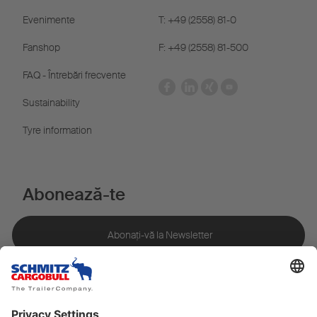
Evenimente
T: +49 (2558) 81-0
Fanshop
F: +49 (2558) 81-500
FAQ - Întrebări frecvente
Sustainability
Tyre information
Abonează-te