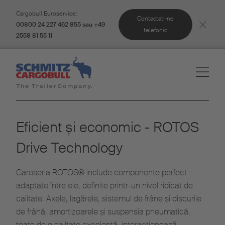
Cargobull Euroservice:
Contactaţi-ne
00800 24 227 462 855 sau +49
telefonic
2558 81 55 11
Eficient și economic - ROTOS
Drive Technology
Caroseria ROTOS® include componente perfect
adaptate între ele, definite printr-un nivel ridicat de
calitate. Axele, lagărele, sistemul de frâne și discurile
de frână, amortizoarele și suspensia pneumatică,
toate de o calitate excelentă, interacționează