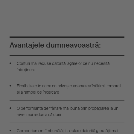
Avantajele dumneavoastră:
Costuri mai reduse datorită lagărelor ce nu necesită
întreținere.
Flexibilitate în ceea ce privește adaptarea înălțimii remorcii
și a rampei de încărcare
O performanță de frânare mai bună prin propagarea la un
nivel mai redus a căldurii.
Comportament îmbunătățit la rulare datorită greutății mai