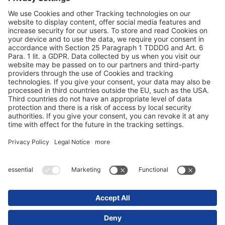
Protecţia datelor
Caseta lucrării / Indicaţii legale
© 2025 Schmitz Cargobull. All Rights Reserved