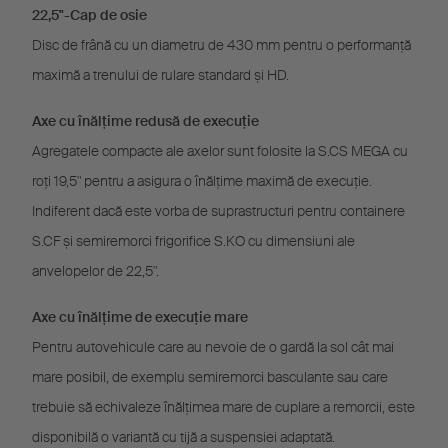
22,5"-Cap de osie
Disc de frână cu un diametru de 430 mm pentru o performanță
maximă a trenului de rulare standard și HD.
Axe cu înălțime redusă de execuție
Agregatele compacte ale axelor sunt folosite la S.CS MEGA cu
roți 19,5" pentru a asigura o înălțime maximă de execuție.
Indiferent dacă este vorba de suprastructuri pentru containere
S.CF și semiremorci frigorifice S.KO cu dimensiuni ale
anvelopelor de 22,5".
Axe cu înălțime de execuție mare
Pentru autovehicule care au nevoie de o gardă la sol cât mai
mare posibil, de exemplu semiremorci basculante sau care
trebuie să echivaleze înălţimea mare de cuplare a remorcii, este
disponibilă o variantă cu tijă a suspensiei adaptată.