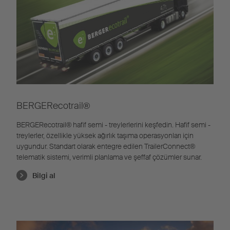
BERGERecotrail®
BERGERecotrail® hafif semi - treylerlerini keşfedin. Hafif semi -
treylerler, özellikle yüksek ağırlık taşıma operasyonları için
uygundur. Standart olarak entegre edilen TrailerConnect®
telematik sistemi, verimli planlama ve şeffaf çözümler sunar.
Bilgi al