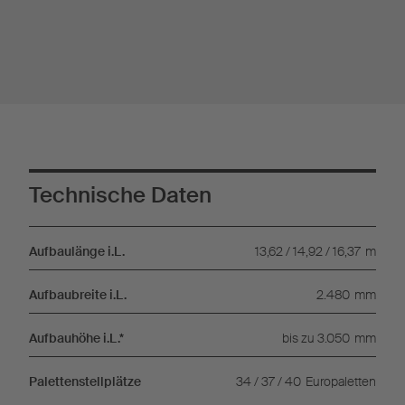
Technische Daten
Aufbaulänge i.L.
13,62 / 14,92 / 16,37
m
Aufbaubreite i.L.
2.480
mm
Aufbauhöhe i.L.*
bis zu 3.050
mm
Palettenstellplätze
34 / 37 / 40
Europaletten