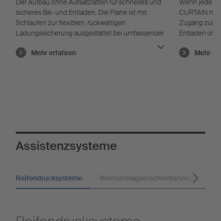
Der Aufbau ohne Aufsatzlatten für schnelles und
Wenn jede Se
sicheres Be- und Entladen. Die Plane ist mit
CURTAIN habe
Schlaufen zur flexiblen, rückwärtigen
Zugang zur Fr
Ladungssicherung ausgestattet bei umfassender
Entladen ohne
Zertifizierung.
Mehr erfahren
Mehr er
Assistenzsysteme
Reifendrucksysteme
Bremsbelagverschleißanzeige
B