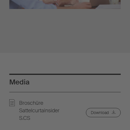
Media
Broschüre
Sattelcurtainsider
Download
S.CS