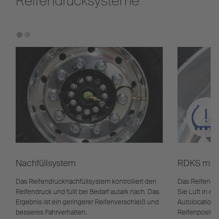
Reifendrucksysteme
Nachfüllsystem
RDKS mit 
Das Reifendrucknachfüllsystem kontrolliert den
Das Reifendru
Reifendruck und füllt bei Bedarf autark nach. Das
Sie Luft in einem Reifen n
Ergebnis ist ein geringerer Reifenverschleiß und
Autolocation w
besseres Fahrverhalten.
Reifenpositio