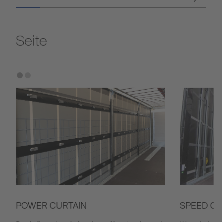
Seite
POWER CURTAIN
SPEED CU