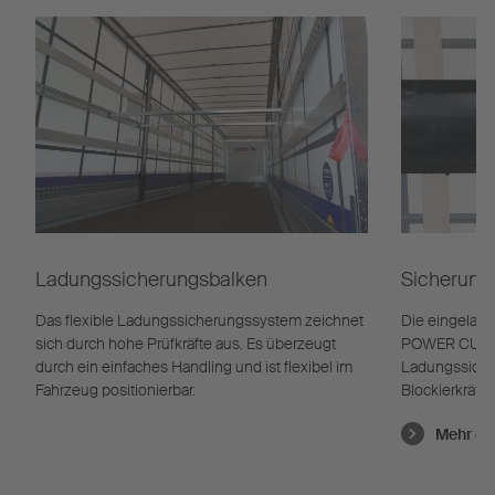
Ladungssicherungsbalken
Sicherung
Das flexible Ladungssicherungssystem zeichnet
Die eingelass
sich durch hohe Prüfkräfte aus. Es überzeugt
POWER CURTAI
durch ein einfaches Handling und ist flexibel im
Ladungssiche
Fahrzeug positionierbar.
Blockierkräft
Mehr er