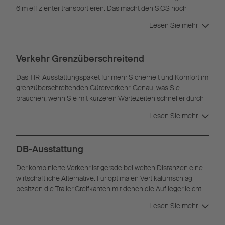
6 m effizienter transportieren. Das macht den S.CS noch
flexibler, wenn die herkömmliche Streckenlast nicht ausreicht.
Lesen Sie mehr
Verkehr Grenzüberschreitend
Das TIR-Ausstattungspaket für mehr Sicherheit und Komfort im
grenzüberschreitenden Güterverkehr. Genau, was Sie
brauchen, wenn Sie mit kürzeren Wartezeiten schneller durch
die Grenzabfertigung wollen.
Lesen Sie mehr
DB-Ausstattung
Der kombinierte Verkehr ist gerade bei weiten Distanzen eine
wirtschaftliche Alternative. Für optimalen Vertikalumschlag
besitzen die Trailer Greifkanten mit denen die Auflieger leicht
mit einem Kran oder einem Reach-Stacker verladen werden
Lesen Sie mehr
können.