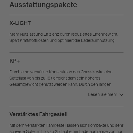
Ausstattungspakete
X-LIGHT
Mehr Nut­zlast und Ef­fizienz durch re­duziertes Eigengewicht.
Spart Kraft­stof­fkosten und op­ti­miert die Lader­aum­nutzung.
KP+
Durch eine verstärkte Konstruktion des Chassis wird eine
Sattellast von bis zu 18 t erreicht damit ein höheres
Gesamtgewicht genutzt werden kann. Durch den langen
Radstand von 8.130mm können sowohl 4x2 als auch 6x2/6x4
Lesen Sie mehr
Sattelzugmaschienen eingesetzt werden.
Verstärktes Fahrgestell
Mit dem verstärkten Fahrgestell lassen sich kompakte und sehr
schwere Güter mit bis zu 25 t auf einer Laderaumlänge von nur