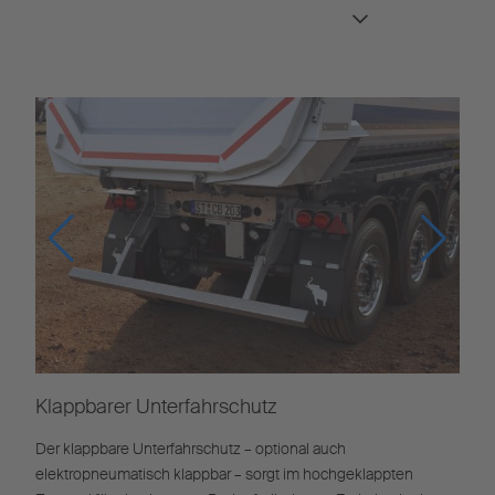
bestmöglichen Korrosionsschutz.
Feuerverzink
Korrosionssch
Klappbarer Unterfahrschutz
Der klappbare Unterfahrschutz – optional auch
elektropneumatisch klappbar – sorgt im hochgeklappten