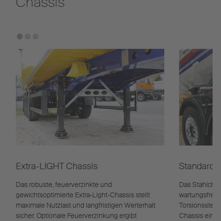
Chassis
Extra-LIGHT Chassis
Standard-
Das robuste, feuerverzinkte und
Das Stahlchass
gewichtsoptimierte Extra-Light-Chassis stellt
wartungsfreun
maximale Nutzlast und langfristigen Werterhalt
Torsionssteif 
sicher. Optionale Feuerverzinkung ergibt
Chassis eine h