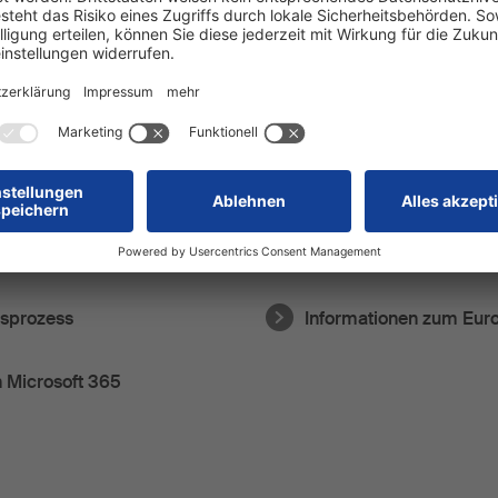
r Daten durch Schmitz
Datenschutzhinweise fü
gsprozess
Informationen zum Eur
n Microsoft 365