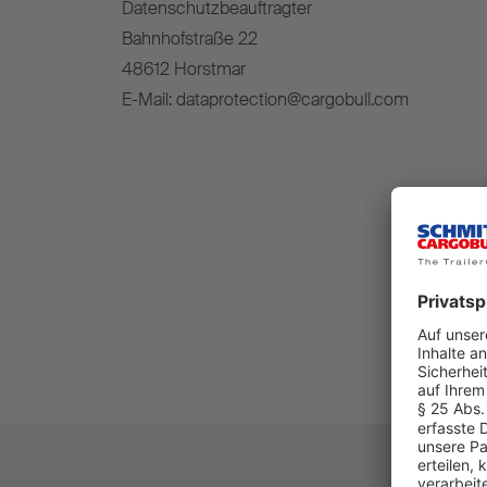
Datenschutzbeauftragter
Bahnhofstraße 22
48612 Horstmar
E-Mail: dataprotection@cargobull.com