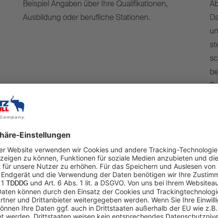
Beispiel Angaben über Ihre Qualifikationen,
Ab
Ausbildung oder berufliche Stationen.
Da
un
st
sc
be
Re
DS
ei
wi
1 