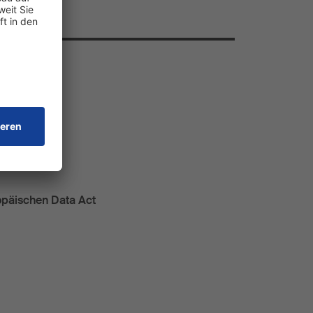
r TikTok
opäischen Data Act