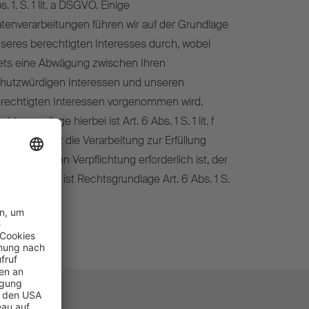
s. 1. S. 1 lit. a DSGVO. Einige
tenverarbeitungen führen wir auf der Grundlage
seres berechtigten Interesses durch, wobei
ets eine Abwägung zwischen Ihren
hutzwürdigen Interessen und unseren
rechtigten Interessen vorgenommen wird.
chtsgrundlage hierbei ist Art. 6 Abs. 1 S. 1 lit. f
GVO. Soweit die Verarbeitung zur Erfüllung
ner rechtlichen Verpflichtung erforderlich ist, der
r unterliegen, ist Rechtsgrundlage Art. 6 Abs. 1 S.
lit. c DSGVO.