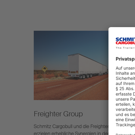
Freighter Group​
Schmitz Cargobull und die Freighter Group
erzielen erhebliche Synergien in der Produktion