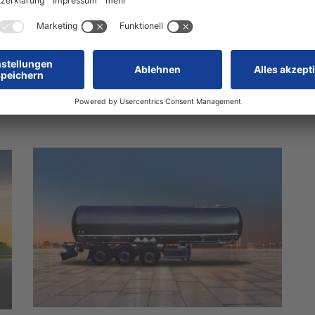
temperaturgeführten Transportlösungen und
gr
Kofferaufbauten.
n
Mehr erfahren