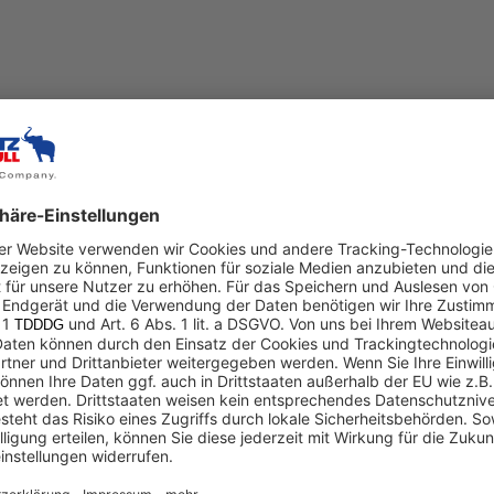
GRW
G
GRW und Schmitz Cargobull beliefern den
GT
südafrikanischen Markt mit hochwertigen,
Ca