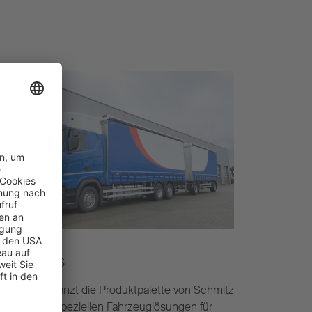
T Trailers
 Trailers ergänzt die Produktpalette von Schmitz
rgobull mit speziellen Fahrzeuglösungen für