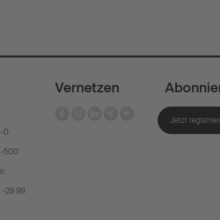
Vernetzen
Abonnie
1-0
81-500
e:
1 -29 99