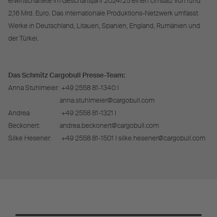
erwirtschaftete im Geschäftsjahr 2024/25 einen Umsatz von rund
2,16 Mrd. Euro. Das internationale Produktions-Netzwerk umfasst
Werke in Deutschland, Litauen, Spanien, England, Rumänien und
der Türkei.
Das Schmitz Cargobull Presse-Team:
Anna Stuhlmeier:
+49 2558 81-1340 I
anna.stuhlmeier@cargobull.com
Andrea
+49 2558 81-1321 I
Beckonert:
andrea.beckonert@cargobull.com
Silke Hesener:
+49 2558 81-1501 I silke.hesener@cargobull.com