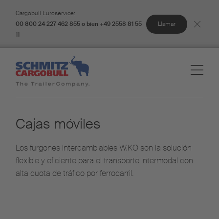
Cargobull Euroservice:
Llamar
00 800 24 227 462 855 o bien +49 2558 81 55
11
Cajas móviles
Los furgones intercambiables W.KO son la solución
flexible y eficiente para el transporte intermodal con
alta cuota de tráfico por ferrocarril.