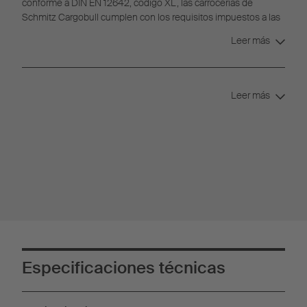
conforme a DIN EN 12642, código XL, las carrocerías de
Schmitz Cargobull cumplen con los requisitos impuestos a las
carrocerías reforzadas para la sujeción de la carga.
Leer más
Leer más
Especificaciones técnicas