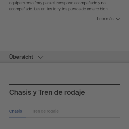
equipamiento ferry para el transporte acompañado y no
acompañado. Las anillas ferry, los puntos de amarre bien
señalizados y una protección antiempotramiento con patín,
Leer más
garantizan la seguridad y protección del vehículo y la mercancía
durante el transporte en ferry.
Übersicht
Chasis y Tren de rodaje
Chasis
Tren de rodaje