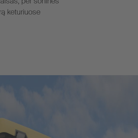
įtaisas, per šonines
ą keturiuose