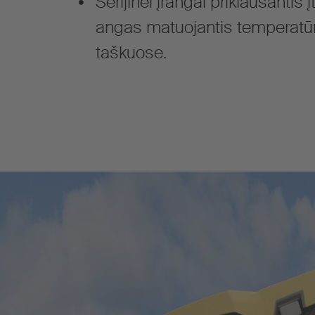
Serijinei įrangai priklausantis 
angas matuojantis temperatūr
taškuose.