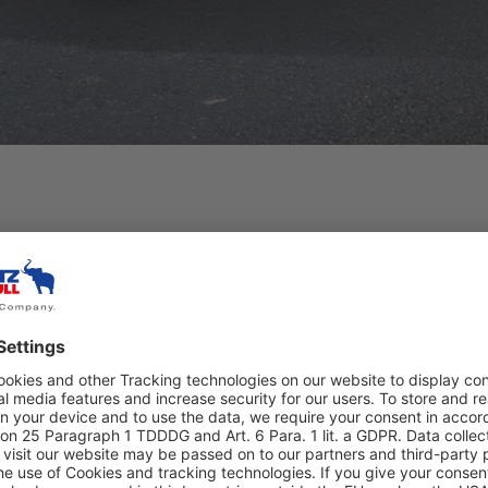
assis generation.
More safety: the
meets the legal 