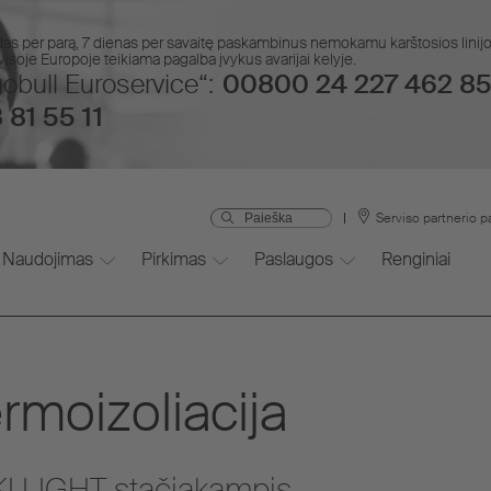
das per parą, 7 dienas per savaitę paskambinus nemokamu karštosios lin
isoje Europoje teikiama pagalba įvykus avarijai kelyje.
obull Euroservice“:
00800 24 227 462 85
 81 55 11
Serviso partnerio p
Naudojimas
Pirkimas
Paslaugos
Renginiai
rmoizoliacija
KI LIGHT stačiakampis