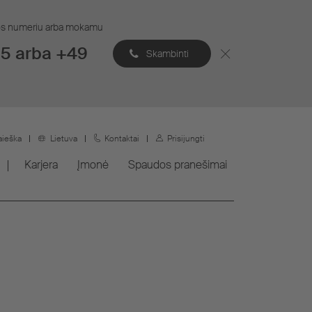
ijos numeriu arba mokamu
5 arba +49
Skambinti
aieška
Lietuva
Kontaktai
Prisijungti
Karjera
Įmonė
Spaudos pranešimai