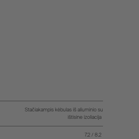
Stačiakampis kėbulas iš aliuminio su
ištisine izoliacija
7.2 / 8.2