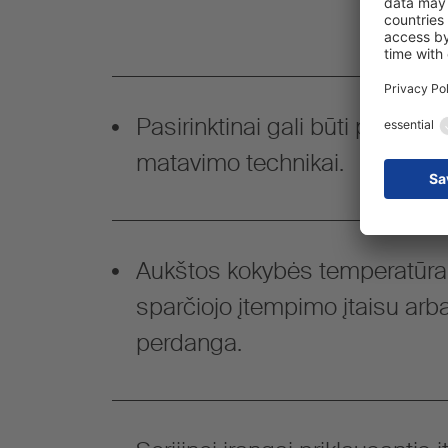
Pasirinktinai gali būti paruošt
matavimo technikai.
Aukštos kokybės temperatūrai
sparčiojo įtempimo įtaisu arba
perdanga.