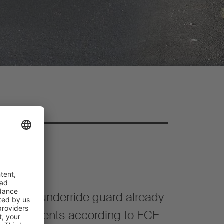
 revised underride guard already
requirements according to ECE-