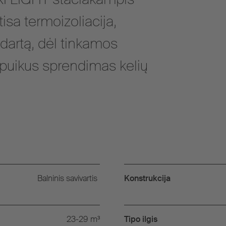
isa termoizoliacija,
dartą, dėl tinkamos
puikus sprendimas kelių
Balninis savivartis
Konstrukcija
23-29
m³
Tipo ilgis