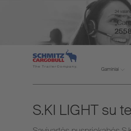
24 valan
numeriu v
„Carg
2558
Gaminiai
S.KI LIGHT su te
Savivartės puspriekabės S.