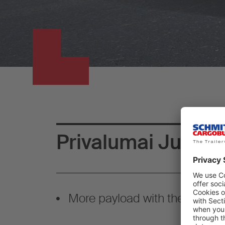
Privalumai Jums
More payload with the new ch