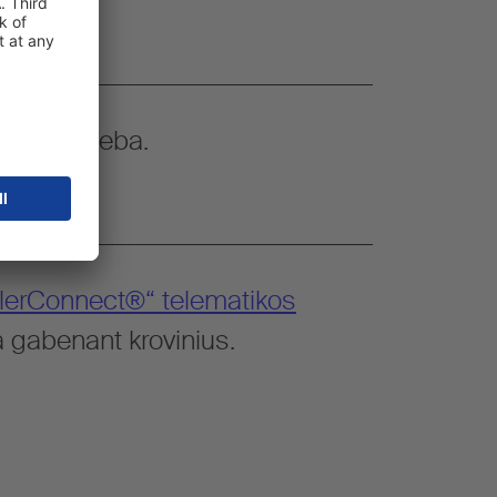
ojamoji geba.
ilerConnect®“ telematikos
gabenant krovinius.