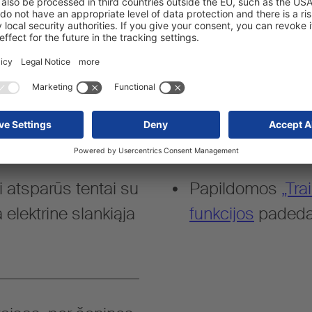
R58.03.
as elektroninei
Labai gera izoliu
 atsparūs tentai su
Papildomos
„Tra
 elektrine slankiąja
funkcijos
padeda 