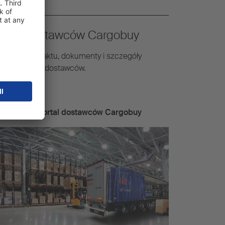
ortal dostawców Cargobuy
oby do kontaktu, dokumenty i szczegóły
zetargów dla dostawców.
Więcej:
Portal dostawców Cargobuy