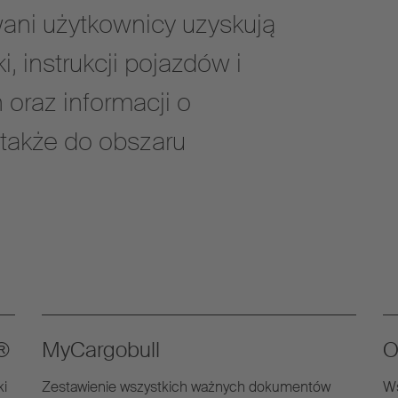
wani użytkownicy uzyskują
, instrukcji pojazdów i
oraz informacji o
 także do obszaru
t®
MyCargobull
O
ki
Zestawienie wszystkich ważnych dokumentów
Ws