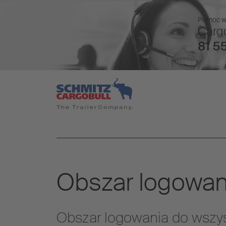
Pomoc w r
Cargo
81 55
Obszar logowan
Obszar logowania do wszy