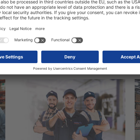
System Cargobull Repair
P
Informacje o konserwacji i utrzymaniu oraz
Os
wszystkich ważnych wytycznych.
pr
Więcej:
System Cargobull Repair