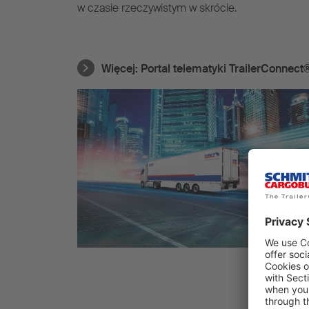
w czasie rzeczywistym w skrócie.
Więcej:
Portal telematyki TrailerConnect