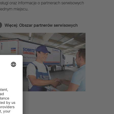
sługi oraz informacje o partnerach serwisowych
jednym miejscu.
Więcej:
Obszar partnerów serwisowych