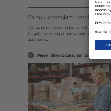
Sklep z częściami zamiennymi
Zamawianie części zamiennych Schmitz
Cargobull oraz od partnerów systemowych i
dostawców.
Więcej:
Sklep z częściami zamiennymi