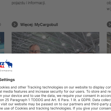
pojazdu i informacji.
ob
w 
®
Więcej:
MyCargobull