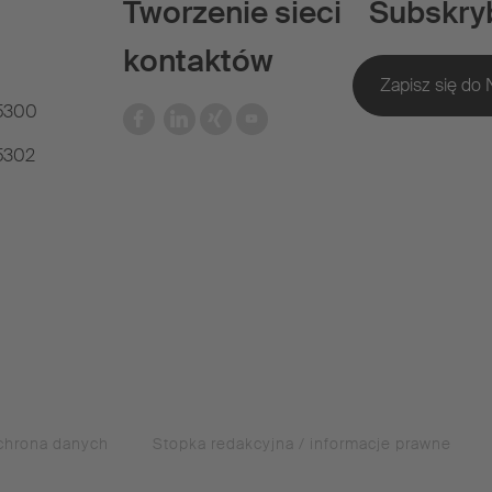
Tworzenie sieci
Subskry
kontaktów
35300
35302
chrona danych
Stopka redakcyjna / informacje prawne