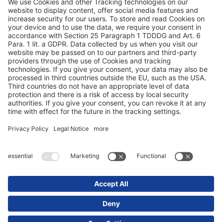
Calisanlar icin Aydinlatma Metni
Kamera aydinlatma metni
Kisisel verilerin islenmesi izin formu - Musteriler
tedarikciler icin aydinlatma metni
Kisisel veriler - koruma ve isleme politikasi
Kisisel Veri Sahibi Basvuru Formu
Kisisel Verilerin Korunması ve Islenmesi Politikasi
© 2025 Schmitz Cargobull. All Rights Reserved