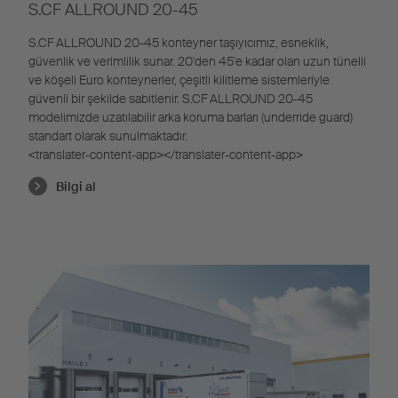
S.CF ALLROUND 20-45
S.CF ALLROUND 20-45 konteyner taşıyıcımız, esneklik,
güvenlik ve verimlilik sunar. 20'den 45'e kadar olan uzun tünelli
ve köşeli Euro konteynerler, çeşitli kilitleme sistemleriyle
güvenli bir şekilde sabitlenir. S.CF ALLROUND 20-45
modelimizde uzatılabilir arka koruma barları (
underride
guard
)
standart olarak sunulmaktadır.
<translater-content-app></translater-content-app>
Bilgi al