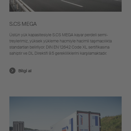
S.CS MEGA
Üstün yük kapasitesiyle S.CS MEGA kayar perdeli
semi
-
treyler
imiz
,
yüksek yükleme hacmiyle hacimli taşımacılıkta
standartları belirliyor.
DIN EN 12642
Code
XL sertifikasına
sahiptir ve DL Direktifi 9.5 gerekliliklerini
karşılamaktadır.
Bilgi al