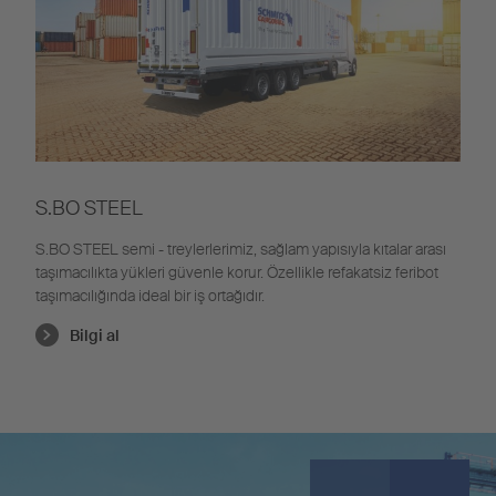
S.BO STEEL
S.BO
STEEL
semi
-
treylerleri
mi
z
,
sağlam yapısıyla kıtalar arası
taşımacılıkta yükleri güvenle korur. Özellikle refakatsiz feribot
taşımacılığında ideal bir iş ortağıdır.
Bilgi al