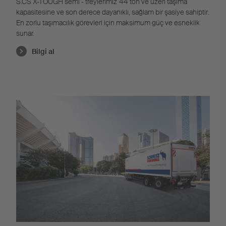
S.CS X-TOUGH semi - treylerimiz
44
ton ve üzeri taşıma
kapasitesine ve son derece dayanıklı, sağlam bir
şasi
ye sahiptir
.
En zorlu taşımacılık görevleri için maksimum güç ve esneklik
suna
r.
Bilgi al