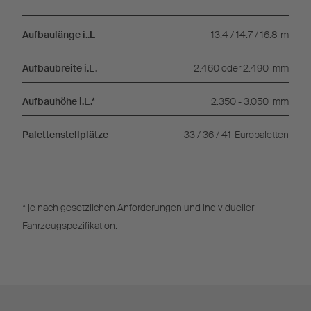
Aufbaulänge i..L
13.4 / 14.7 / 16.8
m
Aufbaubreite i.L.
2.460 oder 2.490
mm
Aufbauhöhe i.L.*
2.350 - 3.050
mm
Palettenstellplätze
33 / 36 / 41
Europaletten
* je nach gesetzlichen Anforderungen und individueller
Fahrzeugspezifikation.