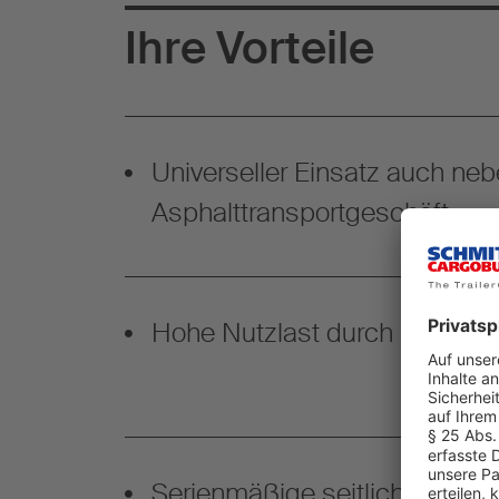
Ihre Vorteile
Universeller Einsatz auch ne
Asphalttransportgeschäft
Hohe Nutzlast durch leichte 
Serienmäßige seitliche Öffnun