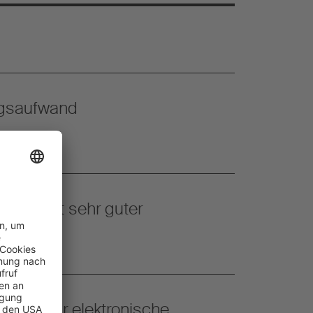
ngsaufwand
fbau mit sehr guter
eitung für elektronische