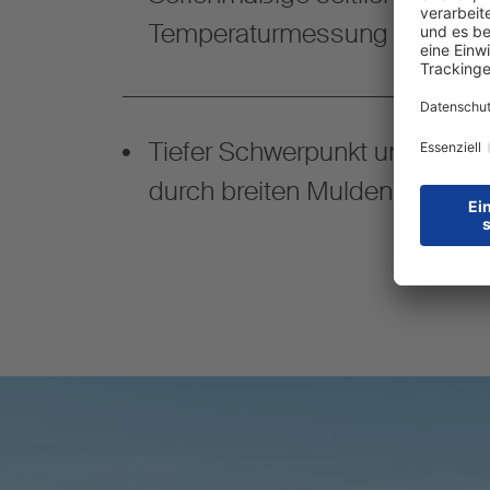
Temperaturmessung vom Bo
Tiefer Schwerpunkt und hohe K
durch breiten Muldenboden