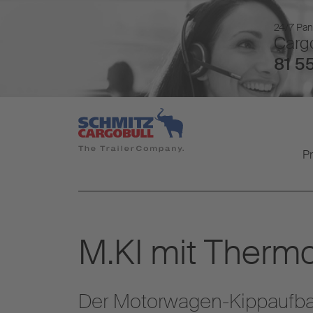
24/7 Pan
Cargo
81 55
P
M.KI mit Thermo
Der Motorwagen-Kippaufbau