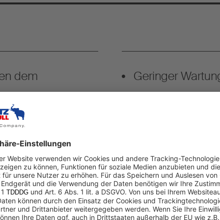
ben dem
Geringer Wartu
Thermo-Isolierung
Segmentierter Au
Isolierwirkung
g zur Vier-Punkt-
Optionale Vorber