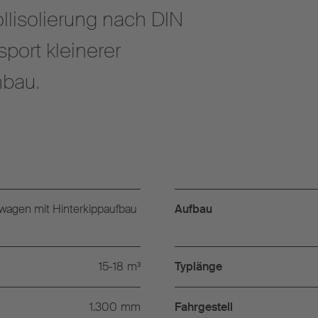
lisolierung nach DIN
port kleinerer
bau.
wagen mit Hinterkippaufbau
Aufbau
15-18
m³
Typlänge
1.300
mm
Fahrgestell