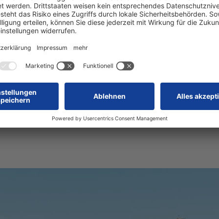
den aus
Messtechnik
ippstabilität