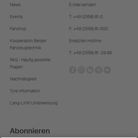
News
E-Mail senden
Events
T: +49 (2558) 81-0
Fanshop
F: +49 (2558) 81-500
Kooperation Berger
Ersatzteil-Hotline:
Fahrzeugtechnik
T: +49 (2558) 81 -29 99
FAQ - Häufig gestellte
Fragen
Nachhaltigkeit
Tyre information
Lang-LKW Unterweisung
Abonnieren