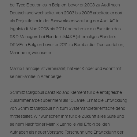
bei Tyco Electronics in Belgien, bevor er 2003 zu Audi nach
Deutschland wechselte. Von 2003 bis 2008 arbeitete er dort
als Projektleiter in der Fahrwerksentwicklung der Audi AG in
Ingolstadt. Von 2008 bis 2011 übernahm er die Funktion des
R&D Managers bei Flander’s MAKE (ehemaliges Flander’s
DRIVE) in Belgien bevor er 2011 zu Bombardier Transportation,
Mannheim, wechselte.
Marnix Lannoije ist verheiratet, hat vier Kinder und wohnt mit
seiner Familie in Altenberge.
Schmitz Cargobull dankt Roland Klement für die erfolgreiche
Zusammenarbeit über mehr als 10 Jahre. Er hat die Entwicklung
von Schmitz Cargobull hin zum Systemanbieter entscheidend
mitgestaltet. Wir wünschen ihm für die Zukunft alles Gute und
seinem Nachfolger Marnix Lannoije viel Erfolg bei den
Aufgaben als neuer Vorstand Forschung und Entwicklung der