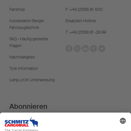
Fanshop
F: +49 (2558) 81-500
Kooperation Berger
Ersatzteil-Hotline:
Fahrzeugtechnik
T: +49 (2558) 81 -29 99
FAQ - Häufig gestellte
Fragen
Nachhaltigkeit
Tyre information
Lang-LKW Unterweisung
Abonnieren