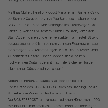
Managing Director - Operations bei Schmitz Cargobull UK.
Matthias Muffert, Head of Product Management General Cargo
bei Schmitz Cargobull ergänzt: "Vor Serienstart haben wir den
S.CS FREEPOST einer Reihe strenger Tests unterzogen. Das
Fahrzeug, welches mit festem Aluminium-Dach, verzinkten
Stahl-Außenholmen und einer verstärkten Fahrgestell-Struktur
ausgestattet ist, erfüllt mit seinem geringen Eigengewicht auch
die strengen TÜV-Anforderungen und ist DIN EN 12642 Code
XL zertifiziert. Unsere Kunden können sich auf einen
hochwertigen Curtainsider mit maximaler Sicherheit für den
allgemeinen Güterverkehr verlassen.“
Neben der hohen Aufbaufestigkeit standen bei der
Konstruktion des S.CS FREEPOST auch das Handling und die
Sicherheit der Ware und des Fahrers im Fokus:
Der S.CS FREEPOST ist in unterschiedlichen Höhen von 4.200
mm bis 4.800 mm erhältlich. Er kommt ohne Schieberungen