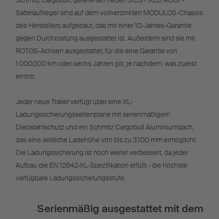
Schmitz Cargobull, gelieferten neuen S.CS FIXED ROOF-
Sattelauflieger sind auf dem vollverzinkten MODULOS-Chassis
des Herstellers aufgebaut, das mit einer 10-Jahres-Garantie
gegen Durchrostung ausgestattet ist. Außerdem sind sie mit
ROTOS-Achsen ausgestattet, für die eine Garantie von
1.000.000 km oder sechs Jahren gilt, je nachdem, was zuerst
eintritt.
Jeder neue Trailer verfügt über eine XL-
Ladungssicherungsseitenplane mit serienmäßigem
Diebstahlschutz und ein Schmitz Cargobull Aluminiumdach,
das eine seitliche Ladehöhe von bis zu 3.100 mm ermöglicht.
Die Ladungssicherung ist noch weiter verbessert, da jeder
Aufbau die EN 12642-XL-Spezifikation erfüllt - die höchste
verfügbare Ladungssicherungsstufe.
Serienmäßig ausgestattet mit dem