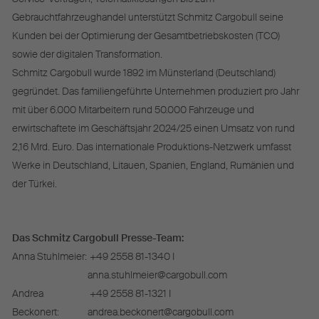
Gebrauchtfahrzeughandel unterstützt Schmitz Cargobull seine
Kunden bei der Optimierung der Gesamtbetriebskosten (TCO)
sowie der digitalen Transformation.
Schmitz Cargobull wurde 1892 im Münsterland (Deutschland)
gegründet. Das familiengeführte Unternehmen produziert pro Jahr
mit über 6.000 Mitarbeitern rund 50.000 Fahrzeuge und
erwirtschaftete im Geschäftsjahr 2024/25 einen Umsatz von rund
2,16 Mrd. Euro. Das internationale Produktions-Netzwerk umfasst
Werke in Deutschland, Litauen, Spanien, England, Rumänien und
der Türkei.
Das Schmitz Cargobull Presse-Team:
Anna Stuhlmeier:
+49 2558 81-1340 I
anna.stuhlmeier@cargobull.com
Andrea
+49 2558 81-1321 I
Beckonert:
andrea.beckonert@cargobull.com