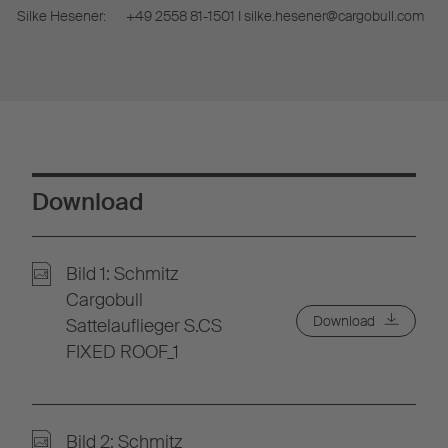
Silke Hesener:
+49 2558 81-1501 I silke.hesener@cargobull.com
Download
Bild 1: Schmitz
Cargobull
Download
Sattelauflieger S.CS
FIXED ROOF_1
Bild 2: Schmitz