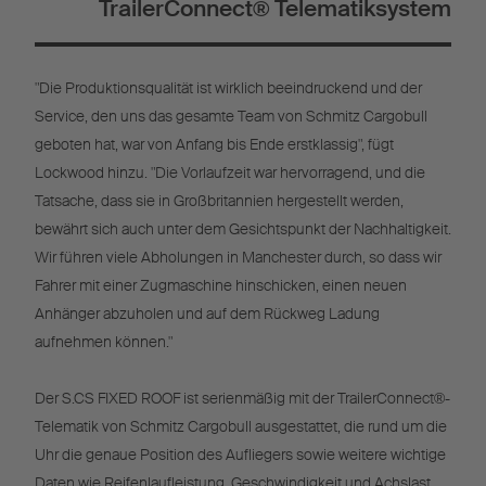
TrailerConnect® Telematiksystem
"Die Produktionsqualität ist wirklich beeindruckend und der
Service, den uns das gesamte Team von Schmitz Cargobull
geboten hat, war von Anfang bis Ende erstklassig", fügt
Lockwood hinzu. "Die Vorlaufzeit war hervorragend, und die
Tatsache, dass sie in Großbritannien hergestellt werden,
bewährt sich auch unter dem Gesichtspunkt der Nachhaltigkeit.
Wir führen viele Abholungen in Manchester durch, so dass wir
Fahrer mit einer Zugmaschine hinschicken, einen neuen
Anhänger abzuholen und auf dem Rückweg Ladung
aufnehmen können."
Der S.CS FIXED ROOF ist serienmäßig mit der TrailerConnect®-
Telematik von Schmitz Cargobull ausgestattet, die rund um die
Uhr die genaue Position des Aufliegers sowie weitere wichtige
Daten wie Reifenlaufleistung, Geschwindigkeit und Achslast