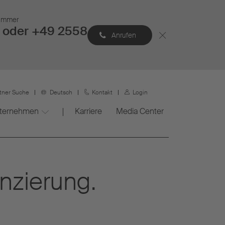
Nummer
 oder +49 2558
Anrufen
rtner Suche
Deutsch
Kontakt
Login
ternehmen
Karriere
Media Center
anzierung.