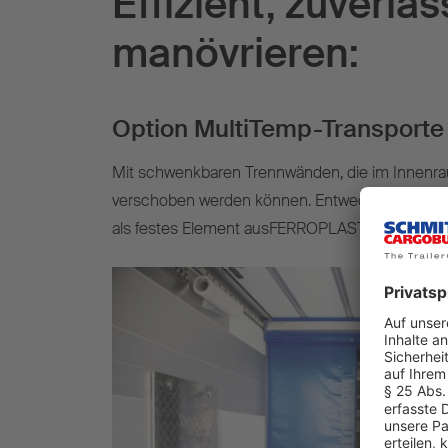
Effizient, zuverläs
manövrieren:
Option MultiTemp-Transporte
Mit schwenkbaren Trennwänden, die im Innenr
verschoben werden können. Entweder ausflexi
als festes Element ausFERROPLAST®