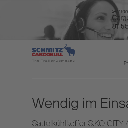
24/7 Pan
Cargo
81 55
P
Wendig im Einsa
Sattelkühlkoffer S.KO CIT