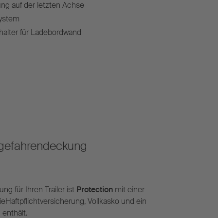
g auf der letzten Achse
system
alter für Ladebordwand
lgefahrendeckung
g für Ihren Trailer ist
Protection
mit einer
ieHaftpflichtversicherung, Vollkasko und ein
enthält.