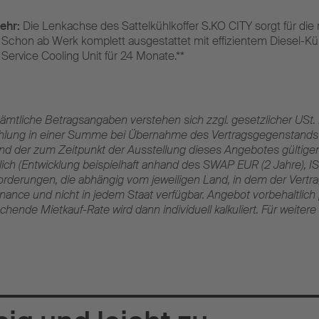
ehr:
Die Lenkachse des Sattelkühlkoffer S.KO CITY sorgt für die 
 Schon ab Werk komplett ausgestattet mit effizientem Diesel-K
l Service Cooling Unit für 24 Monate.**
Sämtliche Betragsangaben verstehen sich zzgl. gesetzlicher USt. B
lung in einer Summe bei Übernahme des Vertragsgegenstands zu
 der zum Zeitpunkt der Ausstellung dieses Angebotes gültigen
erlich (Entwicklung beispielhaft anhand des SWAP EUR (2 Jahre),
derungen, die abhängig vom jeweiligen Land, in dem der Vertra
nance und nicht in jedem Staat verfügbar. Angebot vorbehaltlich 
hende Mietkauf-Rate wird dann individuell kalkuliert. Für weiter