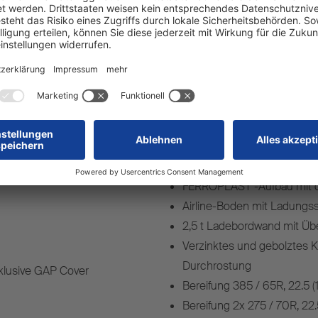
Ausstattungshighl
FERROPLAST -Aufbau mit op
Airline-Boden mit Ladungs
2,5 t Ladebordwand mit Üb
Verzinktes und gebolztes 
Durchrostung
nklusive GAP Cover
Bereifung 385 / 65R, 22.5 (
Bereifung 2x 275 / 70R, 22.5