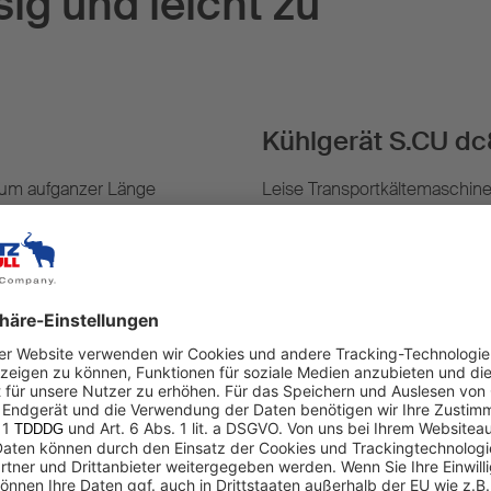
sig und leicht zu
Kühlgerät S.CU d
aum aufganzer Länge
Leise Transportkältemaschine 
blen Thermoelementen oder
elektronische Drehzahlregelu
kurzen Abtauzyklen (Kälte-lei
12.500 W).