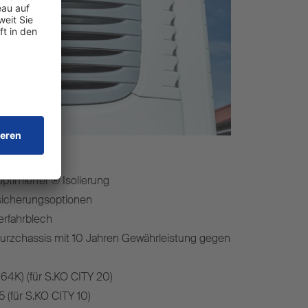
ights
timierter ® Isolierung
sicherungsoptionen
erfahrblech
Kurzchassis mit 10 Jahren Gewährleistung gegen
164K) (für S.KO CITY 20)
 (für S.KO CITY 10)