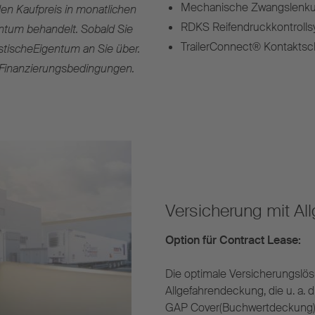
Mechanische Zwangslenkun
en Kaufpreis in monatlichen
RDKS Reifendruckkontroll
entum behandelt. Sobald Sie
TrailerConnect® Kontaktsch
istischeEigentum an Sie über.
n Finanzierungsbedingungen.
Versicherung mit Al
Option für Contract Lease:
Die optimale Versicherungslösun
Allgefahrendeckung, die u. a. d
GAP Cover(Buchwertdeckung) 