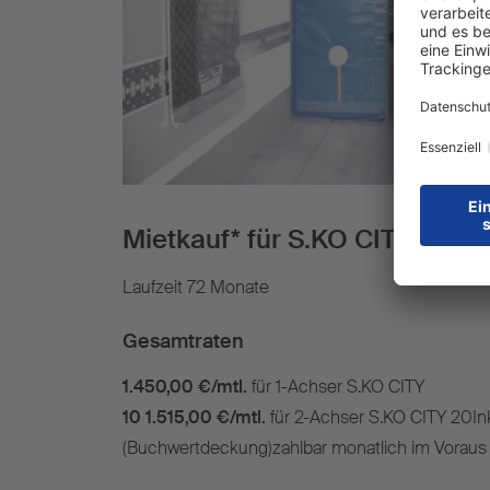
Mietkauf* für S.KO CITY
Laufzeit 72 Monate
Gesamtraten
1.450,00 €/mtl.
für 1-Achser S.KO CITY
10 1.515,00 €/mtl.
für 2-Achser S.KO CITY 20I
(Buchwertdeckung)zahlbar monatlich im Voraus