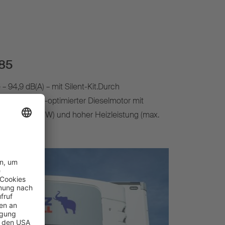
c85
– 94,9 dB(A) – mit Silent-Kit.Durch
ng emissions-optimierter Dieselmotor mit
stung 16.000 W) und hoher Heizleistung (max.