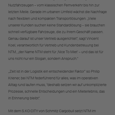
Nutzfahrzeugen – vom klassischen Fernverkehr bis hin zur
letzten Meile. Gerade im urbanen Umfeld wächst die Nachfrage
nach flexiblen und kompakten Transportlösungen. „Viele
unserer Kunden suchen keine Standardlösung – sie brauchen
schnell verfügbare Fahrzeuge, die zu ihrem Geschäft passen.
Genau darauf ist unser Vertrieb ausgerichtet“, sagt Vincent
Koel, verantwortlich für Vertrieb und Kundenbetreuung bei
NTM, „der Name NTM steht für ‚Nice To Miet‘ – und das ist für
uns nicht nur ein Slogan, sondern Anspruch.“
„Zeit ist in der Logistik ein entscheidender Faktor” so Philip
Kriener, bei NTM federführend für alles, was im operativen
Alltag rund laufen muss, “deshalb setzen wir auf unkomplizierte
Prozesse, schnelle Entscheidungen und ein Mieterlebnis, das
in Erinnerung bleibt“.
Mit dem S.KO CITY von Schmitz Cargobull setzt NTM im