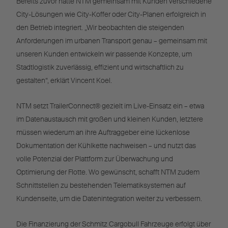
Bereits zuvor hatte NTM gemeinsam mit Kunden verschiedene
City-Lösungen wie City-Koffer oder City-Planen erfolgreich in
den Betrieb integriert. „Wir beobachten die steigenden
Anforderungen im urbanen Transport genau – gemeinsam mit
unseren Kunden entwickeln wir passende Konzepte, um
Stadtlogistik zuverlässig, effizient und wirtschaftlich zu
gestalten“, erklärt Vincent Koel.
NTM setzt TrailerConnect® gezielt im Live-Einsatz ein – etwa
im Datenaustausch mit großen und kleinen Kunden, letztere
müssen wiederum an ihre Auftraggeber eine lückenlose
Dokumentation der Kühlkette nachweisen – und nutzt das
volle Potenzial der Plattform zur Überwachung und
Optimierung der Flotte. Wo gewünscht, schafft NTM zudem
Schnittstellen zu bestehenden Telematiksystemen auf
Kundenseite, um die Datenintegration weiter zu verbessern.
Die Finanzierung der Schmitz Cargobull Fahrzeuge erfolgt über