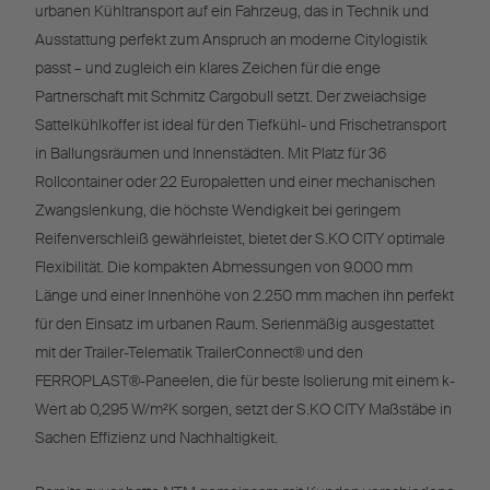
urbanen Kühltransport auf ein Fahrzeug, das in Technik und
Ausstattung perfekt zum Anspruch an moderne Citylogistik
passt – und zugleich ein klares Zeichen für die enge
Partnerschaft mit Schmitz Cargobull setzt. Der zweiachsige
Sattelkühlkoffer ist ideal für den Tiefkühl- und Frischetransport
in Ballungsräumen und Innenstädten. Mit Platz für 36
Rollcontainer oder 22 Europaletten und einer mechanischen
Zwangslenkung, die höchste Wendigkeit bei geringem
Reifenverschleiß gewährleistet, bietet der S.KO CITY optimale
Flexibilität. Die kompakten Abmessungen von 9.000 mm
Länge und einer Innenhöhe von 2.250 mm machen ihn perfekt
für den Einsatz im urbanen Raum. Serienmäßig ausgestattet
mit der Trailer-Telematik TrailerConnect® und den
FERROPLAST®-Paneelen, die für beste Isolierung mit einem k-
Wert ab 0,295 W/m²K sorgen, setzt der S.KO CITY Maßstäbe in
Sachen Effizienz und Nachhaltigkeit.