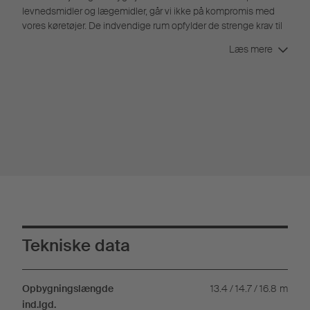
levnedsmidler og lægemidler, går vi ikke på kompromis med
vores køretøjer. De indvendige rum opfylder de strenge krav til
renhed og hygiejne iht. HACCP.
Læs mere
Tekniske data
Opbygningslængde
13.4 / 14.7 / 16.8
m
ind.lgd.