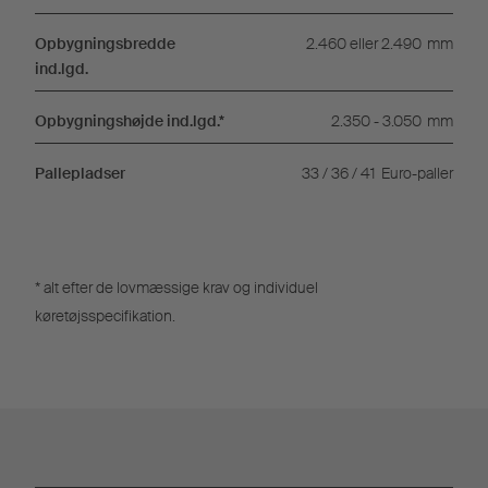
Opbygningsbredde
2.460 eller 2.490
mm
ind.lgd.
Opbygningshøjde ind.lgd.*
2.350 - 3.050
mm
Pallepladser
33 / 36 / 41
Euro-paller
* alt efter de lovmæssige krav og individuel
køretøjsspecifikation.