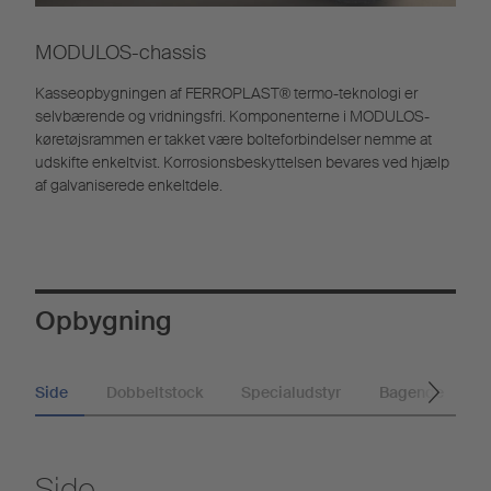
MODULOS-chassis
Kasseopbygningen af FERROPLAST® termo-teknologi er
selvbærende og vridningsfri. Komponenterne i MODULOS-
køretøjsrammen er takket være bolteforbindelser nemme at
udskifte enkeltvist. Korrosionsbeskyttelsen bevares ved hjælp
af galvaniserede enkeltdele.
Opbygning
Side
Dobbeltstock
Specialudstyr
Bagende
G
Side