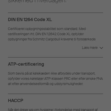
sikkerhed i hverdagen.
DIN EN 1264 Code XL
Certificeret opbygningsstabilitet som standard. Med
certificeringen iht. DIN EN 12642 Code XL opfylder
opbygninger fra Schmitz Cargobull kravene til forstærkede
opbygninger til lastsikring.
Læs mere
ATP-certificering
Som bevis på at kølekæden ikke afbrydes under transport,
opfylder vores køretøjer ATP-klassen FRC eller efter ønske FNA
alt efter anvendelsesformål og udstyrsmuligheder.
HACCP
Når det drejer sig om hygiejne i forbindelse med transport af