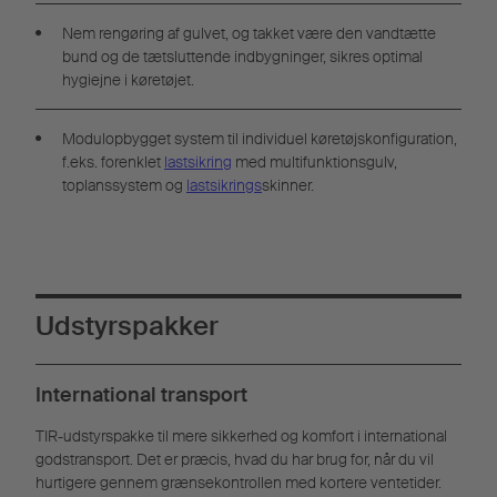
Nem rengøring af gulvet, og takket være den vandtætte
bund og de tætsluttende indbygninger, sikres optimal
hygiejne i køretøjet.
Modulopbygget system til individuel køretøjskonfiguration,
f.eks. forenklet
lastsikring
med multifunktionsgulv,
toplanssystem og
lastsikrings
skinner.
Udstyrspakker
International transport
TIR-udstyrspakke til mere sikkerhed og komfort i international
godstransport. Det er præcis, hvad du har brug for, når du vil
hurtigere gennem grænsekontrollen med kortere ventetider.