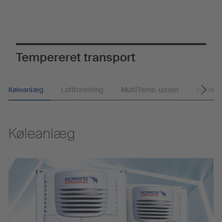
Tempereret transport
Køleanlæg
Luftfordeling
MultiTemp-udstyr
Strimm
Køleanlæg