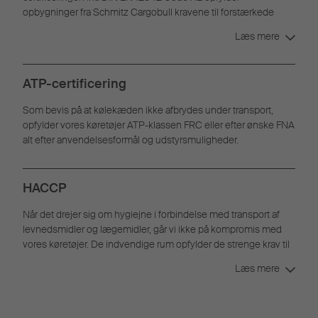
opbygninger fra Schmitz Cargobull kravene til forstærkede
opbygninger til lastsikring.
Læs mere
ATP-certificering
Som bevis på at kølekæden ikke afbrydes under transport,
opfylder vores køretøjer ATP-klassen FRC eller efter ønske FNA
alt efter anvendelsesformål og udstyrsmuligheder.
HACCP
Når det drejer sig om hygiejne i forbindelse med transport af
levnedsmidler og lægemidler, går vi ikke på kompromis med
vores køretøjer. De indvendige rum opfylder de strenge krav til
renhed og hygiejne iht. HACCP.
Læs mere