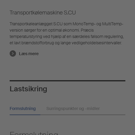
Transportkølemaskine S.CU
Transportkøleanlægget S.CU som MonoTemp- og MultiTemp-
version sørger for en optimal økonomi. Præcis
temperaturstyring ved hjælp af en særdeles følsom regulering,
et lavt brændstofforbrug og lange vedligeholdelsesintervaller.
Læs mere
Lastsikring
Formslutning
Surringspunkter og -midler