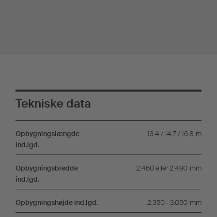
Tekniske data
Opbygningslængde
13.4 / 14.7 / 16.8
m
ind.lgd.
Opbygningsbredde
2.460 eller 2.490
mm
ind.lgd.
Opbygningshøjde ind.lgd.
2.350 - 3.050
mm