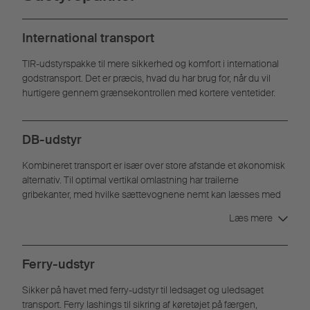
International transport
TIR-udstyrspakke til mere sikkerhed og komfort i international
godstransport. Det er præcis, hvad du har brug for, når du vil
hurtigere gennem grænsekontrollen med kortere ventetider.
DB-udstyr
Kombineret transport er især over store afstande et økonomisk
alternativ. Til optimal vertikal omlastning har trailerne
gribekanter, med hvilke sættevognene nemt kan læsses med
en kran eller en reach stacker.
Læs mere
Ferry-udstyr
Sikker på havet med ferry-udstyr til ledsaget og uledsaget
transport. Ferry lashings til sikring af køretøjet på færgen,