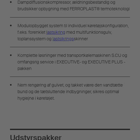
Dampdiffusionskompressor, ældningsbestandig og
brudsikker opbygning med FERROPLAST® termoteknologi
Modulopbygget system til individuel køretøjskonfiguration,
f.eks. forenklet
lastsikring
med multifunktionsgulv,
toplanssystem og
lastsikrings
skinner
Komplette løsninger med transportkølemaskinen S.CU og
omfangsrig service i EXECUTIVE- og EXECUTIVE PLUS -
pakken
Nem rengøring af gulvet, og takket være den vandtætte
bund og de tætsluttende indbygninger, sikres optimal
hygiejne i køretøjet.
Udstyrspakker