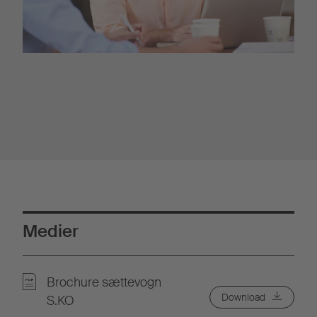
Medier
Brochure sættevogn
Download
S.KO