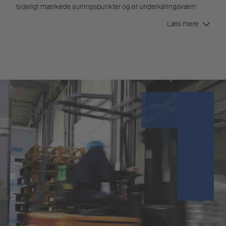
tydeligt mærkede surringspunkter og et underkøringsværn
med mede sørger for sikkerhed og beskyttelse af køretøjet og
Læs mere
varerne.