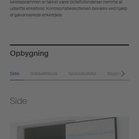
køretøjsrammen er takket være bolteforbindelser nemme at
udskifte enkeltvist. Korrosionsbeskyttelsen bevares ved hjælp
af galvaniserede enkeltdele.
Opbygning
Side
Dobbeltstock
Specialudstyr
Bagende
G
Side