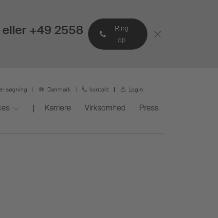
eller +49 2558
Ring
op
er søgning
Danmark
kontakt
Login
ces
Karriere
Virksomhed
Press