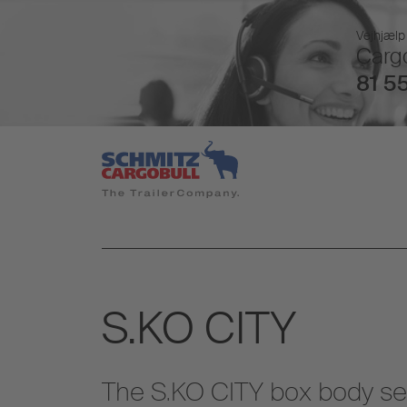
Vejhjælp 
Cargo
81 55
S.KO CITY
The S.KO CITY box body semi