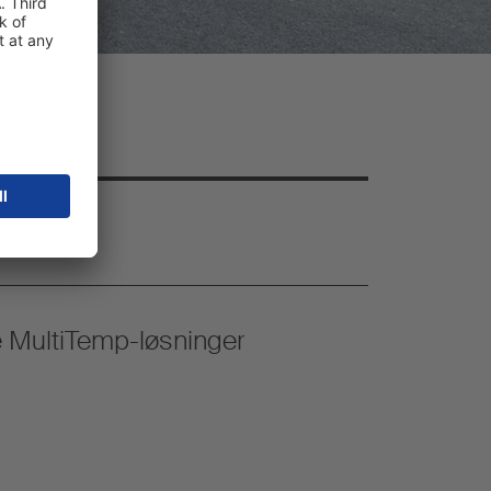
 MultiTemp-løsninger