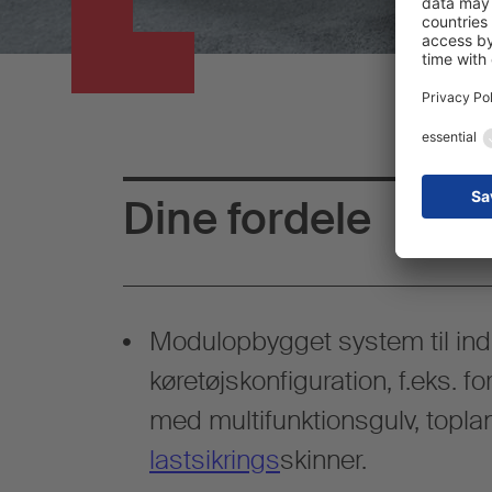
Dine fordele
Modulopbygget system til ind
køretøjskonfiguration, f.eks. f
med multifunktionsgulv, topl
lastsikrings
skinner.