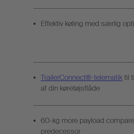
Effektiv køling med særlig opti
TrailerConnect®-telematik
til
af din køretøjsflåde
60-kg more payload compared
predecessor