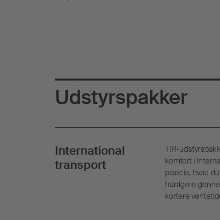
Udstyrspakker
International
TIR-udstyrspakk
komfort i intern
transport
præcis, hvad du h
hurtigere genn
kortere ventetid