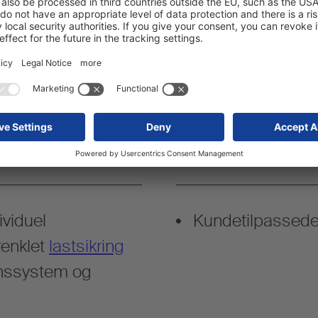
ividuel
Kundetilpassede
orenklet
lastsikring
anssystem og